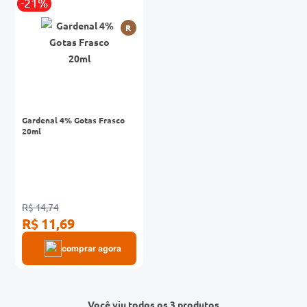
-21%
R
Gardenal 4% Gotas Frasco
20ml
R$ 14,74
R$ 11,69
comprar agora
Você viu todos os 3