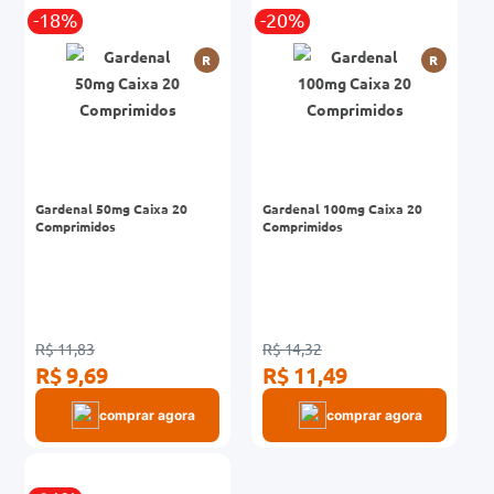
-18%
-20%
0mg
R
R
r
ez
Gardenal 50mg Caixa 20
Gardenal 100mg Caixa 20
Comprimidos
Comprimidos
R$ 11,83
R$ 14,32
R$ 9,69
R$ 11,49
comprar agora
comprar agora