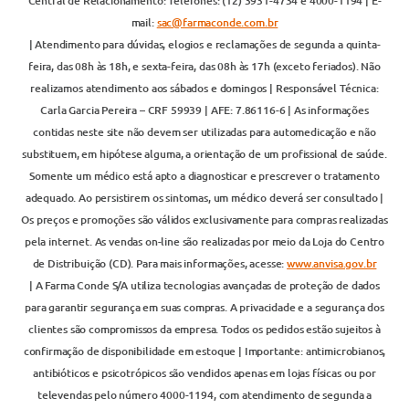
Central de Relacionamento: Telefones: (12) 3931-4734 e 4000-1194 | E-
mail:
sac@farmaconde.com.br
| Atendimento para dúvidas, elogios e reclamações de segunda a quinta-
feira, das 08h às 18h, e sexta-feira, das 08h às 17h (exceto feriados). Não
realizamos atendimento aos sábados e domingos | Responsável Técnica:
Carla Garcia Pereira – CRF 59939 | AFE: 7.86116-6 | As informações
contidas neste site não devem ser utilizadas para automedicação e não
substituem, em hipótese alguma, a orientação de um profissional de saúde.
Somente um médico está apto a diagnosticar e prescrever o tratamento
adequado. Ao persistirem os sintomas, um médico deverá ser consultado |
Os preços e promoções são válidos exclusivamente para compras realizadas
pela internet. As vendas on-line são realizadas por meio da Loja do Centro
de Distribuição (CD). Para mais informações, acesse:
www.anvisa.gov.br
| A Farma Conde S/A utiliza tecnologias avançadas de proteção de dados
para garantir segurança em suas compras. A privacidade e a segurança dos
clientes são compromissos da empresa. Todos os pedidos estão sujeitos à
confirmação de disponibilidade em estoque | Importante: antimicrobianos,
antibióticos e psicotrópicos são vendidos apenas em lojas físicas ou por
televendas pelo número 4000-1194, com atendimento de segunda a