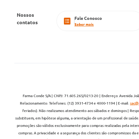
Nossos
Fale Conosco
contatos
Saber mais
Farma Conde S/A | CNPJ: 71.605.265/0213-20 | Endereço: Avenida João
Relacionamento: Telefones: (12) 3931-4734 e 4000-1194 | E-mail:
sac@
feriados). Não realizamos atendimento aos sábados e domingos | Respo
substituem, em hipótese alguma, a orientação de um profissional de saúde
promoções são válidos exclusivamente para compras realizadas pela inter
compras. A privacidade e a segurança dos clientes são compromissos da em