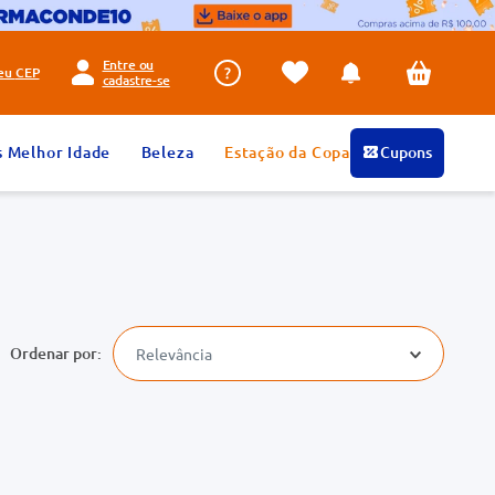
Entre ou
seu
CEP
cadastre-se
s Melhor Idade
Beleza
Estação da Copa
Cupons
Relevância