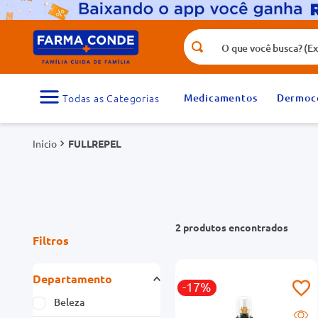
O que você busca? (Ex.: vitamina, fr
Termos mais buscados
1
º
medicamento
Medicamentos
Dermoc
3
º
tadalafila 5mg
FULLREPEL
5
º
dipirona
7
º
vitamina d
9
º
protetor solar
2
produtos
Filtros
Departamento
-17%
Beleza