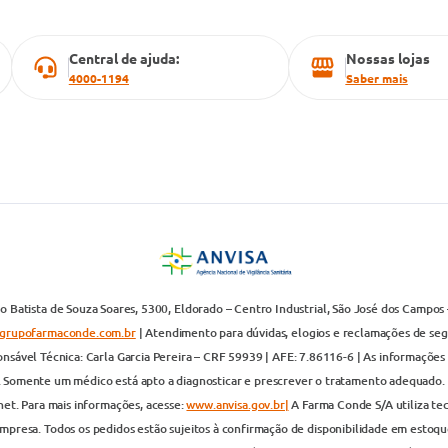
Central de ajuda:
Nossas lojas
4000-1194
Saber mais
 Batista de Souza Soares, 5300, Eldorado – Centro Industrial, São José dos Campos 
grupofarmaconde.com.br
| Atendimento para dúvidas, elogios e reclamações de segun
nsável Técnica: Carla Garcia Pereira – CRF 59939 | AFE: 7.86116-6 | As informações 
. Somente um médico está apto a diagnosticar e prescrever o tratamento adequado. 
net. Para mais informações, acesse:
www.anvisa.gov.br|
A Farma Conde S/A utiliza te
presa. Todos os pedidos estão sujeitos à confirmação de disponibilidade em estoque