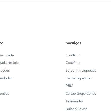
to
Serviços
rivacidade
Condeclin
irada em loja
Convênio
luções
Seja um Franqueado
eembolso
Farmacia popular
PBM
uentes
Cartão Grupo Conde
Televendas
Bulário Anvisa