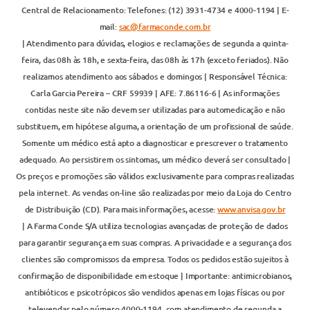
Central de Relacionamento: Telefones: (12) 3931-4734 e 4000-1194 | E-
mail:
sac@farmaconde.com.br
| Atendimento para dúvidas, elogios e reclamações de segunda a quinta-
feira, das 08h às 18h, e sexta-feira, das 08h às 17h (exceto feriados). Não
realizamos atendimento aos sábados e domingos | Responsável Técnica:
Carla Garcia Pereira – CRF 59939 | AFE: 7.86116-6 | As informações
contidas neste site não devem ser utilizadas para automedicação e não
substituem, em hipótese alguma, a orientação de um profissional de saúde.
Somente um médico está apto a diagnosticar e prescrever o tratamento
adequado. Ao persistirem os sintomas, um médico deverá ser consultado |
Os preços e promoções são válidos exclusivamente para compras realizadas
pela internet. As vendas on-line são realizadas por meio da Loja do Centro
de Distribuição (CD). Para mais informações, acesse:
www.anvisa.gov.br
| A Farma Conde S/A utiliza tecnologias avançadas de proteção de dados
para garantir segurança em suas compras. A privacidade e a segurança dos
clientes são compromissos da empresa. Todos os pedidos estão sujeitos à
confirmação de disponibilidade em estoque | Importante: antimicrobianos,
antibióticos e psicotrópicos são vendidos apenas em lojas físicas ou por
televendas pelo número 4000-1194, com atendimento de segunda a