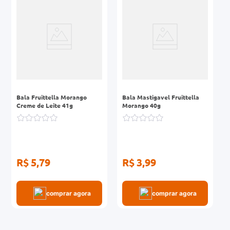
r
0mg
ez
Bala Fruittella Morango
Bala Mastigavel Fruittella
Creme de Leite 41g
Morango 40g
R$ 5,79
R$ 3,99
comprar agora
comprar agora