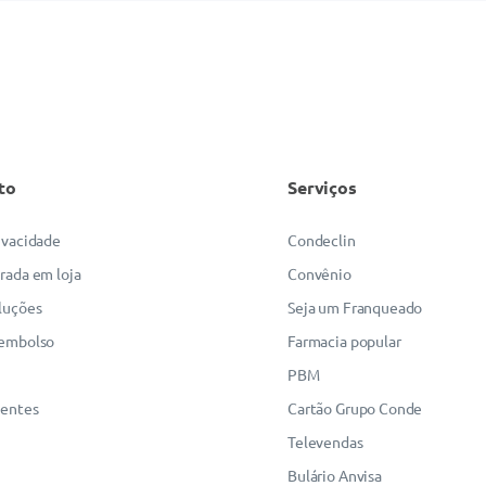
to
Serviços
rivacidade
Condeclin
irada em loja
Convênio
luções
Seja um Franqueado
eembolso
Farmacia popular
PBM
uentes
Cartão Grupo Conde
Televendas
Bulário Anvisa