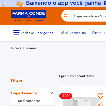
O que você busca? (Ex.: vitamina, fr
Termos mais buscados
1
º
medicamento
Medicamentos
Dermoc
3
º
tadalafila 5mg
Fosamax
5
º
dipirona
7
º
vitamina d
9
º
protetor solar
1
produto
Filtros
Departamento
-18%
Medicamentos
R