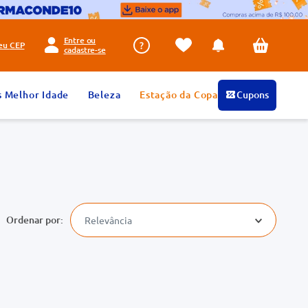
Entre ou
seu
CEP
cadastre-se
s Melhor Idade
Beleza
Estação da Copa
Cupons
Relevância