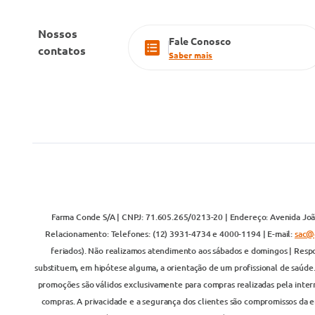
Nossos
Fale Conosco
contatos
Saber mais
Farma Conde S/A | CNPJ: 71.605.265/0213-20 | Endereço: Avenida João
Relacionamento: Telefones: (12) 3931-4734 e 4000-1194 | E-mail:
sac@
feriados). Não realizamos atendimento aos sábados e domingos | Respo
substituem, em hipótese alguma, a orientação de um profissional de saúde
promoções são válidos exclusivamente para compras realizadas pela inter
compras. A privacidade e a segurança dos clientes são compromissos da em