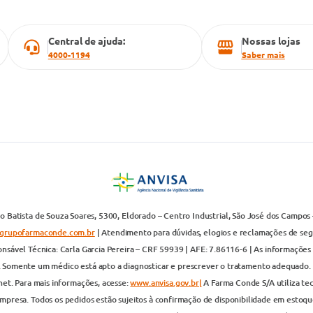
Central de ajuda:
Nossas lojas
4000-1194
Saber mais
 Batista de Souza Soares, 5300, Eldorado – Centro Industrial, São José dos Campos 
grupofarmaconde.com.br
| Atendimento para dúvidas, elogios e reclamações de segun
nsável Técnica: Carla Garcia Pereira – CRF 59939 | AFE: 7.86116-6 | As informações 
. Somente um médico está apto a diagnosticar e prescrever o tratamento adequado. 
net. Para mais informações, acesse:
www.anvisa.gov.br|
A Farma Conde S/A utiliza te
presa. Todos os pedidos estão sujeitos à confirmação de disponibilidade em estoque