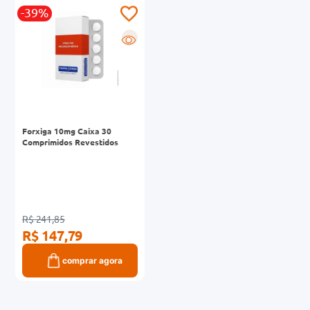
-39%
0mg
R
r
ez
Forxiga 10mg Caixa 30
Comprimidos Revestidos
R$ 241,85
R$ 147,79
comprar agora