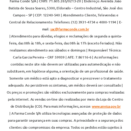
Farma Conde S/A | CNPJ: 71.605.265/0213-20 | Endereço: Avenida João
Batista de Souza Soares, 5300, Eldorado – Centro Industrial, São José dos
Campos – SP | CEP: 12240-540 | Atendimento Cliente, Televendas e
Central de Relacionamento: Telefones: (12) 3931-4734 e 4000-1194 | E-
mail:
sac@farmaconde.com.br
| Atendimento para dúvidas, elogios e reclamações de segunda a quinta-
feira, das 08h às 18h, e sexta-feira, das 08h às 17h (exceto feriados). Não
realizamos atendimento aos sábados e domingos | Responsável Técnica:
Carla Garcia Pereira – CRF 59939 | AFE: 7.86116-6 | As informações
contidas neste site não devem ser utilizadas para automedicação e não
substituem, em hipótese alguma, a orientação de um profissional de saúde.
Somente um médico está apto a diagnosticar e prescrever o tratamento
adequado. Ao persistirem os sintomas, um médico deverá ser consultado |
Os preços e promoções são válidos exclusivamente para compras realizadas
pela internet. As vendas on-line são realizadas por meio da Loja do Centro
de Distribuição (CD). Para mais informações, acesse:
www.anvisa.gov.br
| A Farma Conde S/A utiliza tecnologias avançadas de proteção de dados
para garantir segurança em suas compras. A privacidade e a segurança dos
clientes são compromissos da empresa. Todos os pedidos estão sujeitos à