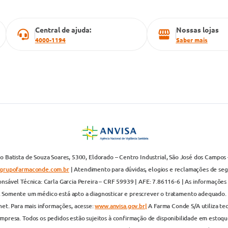
Central de ajuda:
Nossas lojas
4000-1194
Saber mais
 Batista de Souza Soares, 5300, Eldorado – Centro Industrial, São José dos Campos 
grupofarmaconde.com.br
| Atendimento para dúvidas, elogios e reclamações de segun
nsável Técnica: Carla Garcia Pereira – CRF 59939 | AFE: 7.86116-6 | As informações 
. Somente um médico está apto a diagnosticar e prescrever o tratamento adequado. 
net. Para mais informações, acesse:
www.anvisa.gov.br|
A Farma Conde S/A utiliza te
presa. Todos os pedidos estão sujeitos à confirmação de disponibilidade em estoque