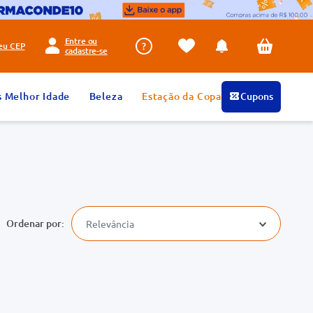
Entre ou
seu
CEP
cadastre-se
s Melhor Idade
Beleza
Estação da Copa
Cupons
Relevância