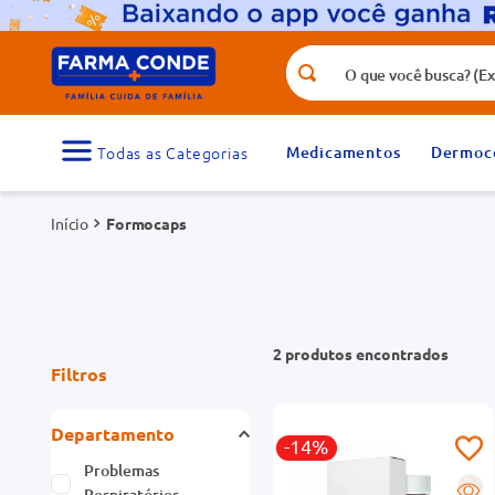
O que você busca? (Ex.: vitamina, fr
Termos mais buscados
1
º
medicamento
Medicamentos
Dermoc
3
º
tadalafila 5mg
Formocaps
5
º
rosuvastatina 20mg
7
º
vitamina d
9
º
protetor solar
2
produtos
Filtros
Departamento
-14%
Problemas
R
Respiratórios