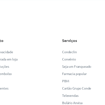
to
Serviços
rivacidade
Condeclin
irada em loja
Convênio
luções
Seja um Franqueado
eembolso
Farmacia popular
PBM
uentes
Cartão Grupo Conde
Televendas
Bulário Anvisa