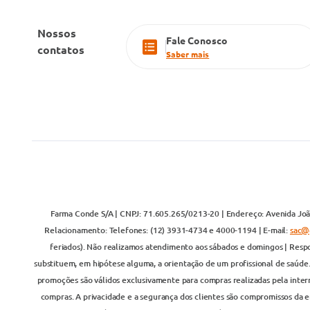
Nossos
Fale Conosco
contatos
Saber mais
Farma Conde S/A | CNPJ: 71.605.265/0213-20 | Endereço: Avenida João
Relacionamento: Telefones: (12) 3931-4734 e 4000-1194 | E-mail:
sac@
feriados). Não realizamos atendimento aos sábados e domingos | Respo
substituem, em hipótese alguma, a orientação de um profissional de saúde
promoções são válidos exclusivamente para compras realizadas pela inter
compras. A privacidade e a segurança dos clientes são compromissos da em