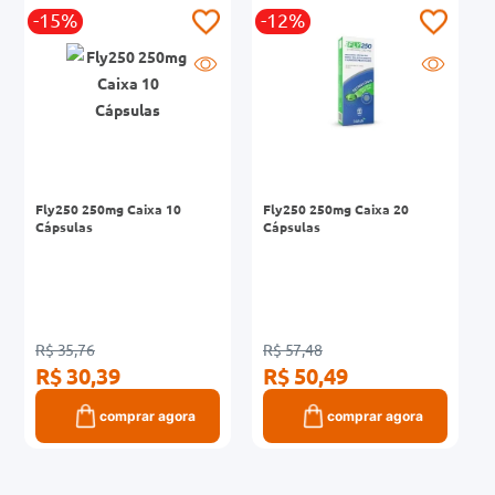
-15%
-12%
0mg
r
ez
Fly250 250mg Caixa 10
Fly250 250mg Caixa 20
Cápsulas
Cápsulas
R$ 35,76
R$ 57,48
R$ 30,39
R$ 50,49
comprar agora
comprar agora