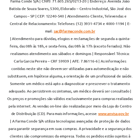
Farma Conde S/A | CNPJ: 71.605.265/0213-20 | Endereço: Avenida João
Batista de Souza Soares, 5300, Eldorado – Centro Industrial, São José dos
Campos – SP | CEP: 12240-540 | Atendimento Cliente, Televendas e
Central de Relacionamento: Telefones: (12) 3931-4734 e 4000-1194 | E-
mail:
sac@farmaconde.com.br
| Atendimento para dúvidas, elogios e reclamações de segunda a quinta-
feira, das 08h às 18h, e sexta-feira, das 08h às 17h (exceto feriados). Não
realizamos atendimento aos sábados e domingos | Responsável Técnica:
Carla Garcia Pereira – CRF 59939 | AFE: 7.86116-6 | As informações
contidas neste site não devem ser utilizadas para automedicação e não
substituem, em hipótese alguma, a orientação de um profissional de saúde.
Somente um médico está apto a diagnosticar e prescrever o tratamento
adequado. Ao persistirem os sintomas, um médico deverá ser consultado |
Os preços e promoções são válidos exclusivamente para compras realizadas
pela internet. As vendas on-line são realizadas por meio da Loja do Centro
de Distribuição (CD). Para mais informações, acesse:
www.anvisa.gov.br
| A Farma Conde S/A utiliza tecnologias avançadas de proteção de dados
para garantir segurança em suas compras. A privacidade e a segurança dos
clientes são compromissos da empresa. Todos os pedidos estão sujeitos à