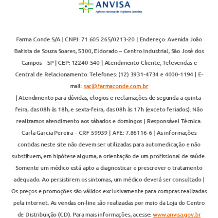
Farma Conde S/A | CNPJ: 71.605.265/0213-20 | Endereço: Avenida João
Batista de Souza Soares, 5300, Eldorado – Centro Industrial, São José dos
Campos – SP | CEP: 12240-540 | Atendimento Cliente, Televendas e
Central de Relacionamento: Telefones: (12) 3931-4734 e 4000-1194 | E-
mail:
sac@farmaconde.com.br
| Atendimento para dúvidas, elogios e reclamações de segunda a quinta-
feira, das 08h às 18h, e sexta-feira, das 08h às 17h (exceto feriados). Não
realizamos atendimento aos sábados e domingos | Responsável Técnica:
Carla Garcia Pereira – CRF 59939 | AFE: 7.86116-6 | As informações
contidas neste site não devem ser utilizadas para automedicação e não
substituem, em hipótese alguma, a orientação de um profissional de saúde.
Somente um médico está apto a diagnosticar e prescrever o tratamento
adequado. Ao persistirem os sintomas, um médico deverá ser consultado |
Os preços e promoções são válidos exclusivamente para compras realizadas
pela internet. As vendas on-line são realizadas por meio da Loja do Centro
de Distribuição (CD). Para mais informações, acesse:
www.anvisa.gov.br