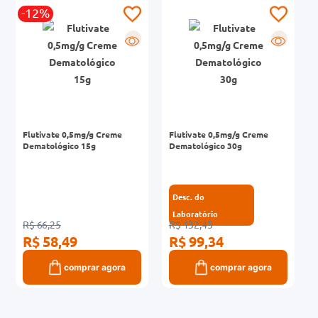
-12%
0mg
R
R
r
ez
Flutivate 0,5mg/g Creme
Flutivate 0,5mg/g Creme
Dematológico 15g
Dematológico 30g
Desc. do
Laboratório
R$ 66,25
R$ 132,45
R$ 58,49
R$ 99,34
comprar agora
comprar agora