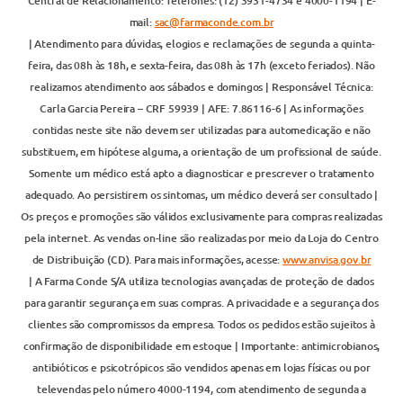
Central de Relacionamento: Telefones: (12) 3931-4734 e 4000-1194 | E-
mail:
sac@farmaconde.com.br
| Atendimento para dúvidas, elogios e reclamações de segunda a quinta-
feira, das 08h às 18h, e sexta-feira, das 08h às 17h (exceto feriados). Não
realizamos atendimento aos sábados e domingos | Responsável Técnica:
Carla Garcia Pereira – CRF 59939 | AFE: 7.86116-6 | As informações
contidas neste site não devem ser utilizadas para automedicação e não
substituem, em hipótese alguma, a orientação de um profissional de saúde.
Somente um médico está apto a diagnosticar e prescrever o tratamento
adequado. Ao persistirem os sintomas, um médico deverá ser consultado |
Os preços e promoções são válidos exclusivamente para compras realizadas
pela internet. As vendas on-line são realizadas por meio da Loja do Centro
de Distribuição (CD). Para mais informações, acesse:
www.anvisa.gov.br
| A Farma Conde S/A utiliza tecnologias avançadas de proteção de dados
para garantir segurança em suas compras. A privacidade e a segurança dos
clientes são compromissos da empresa. Todos os pedidos estão sujeitos à
confirmação de disponibilidade em estoque | Importante: antimicrobianos,
antibióticos e psicotrópicos são vendidos apenas em lojas físicas ou por
televendas pelo número 4000-1194, com atendimento de segunda a