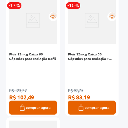
-17%
-10%
0mg
R
R
r
ez
Fluir 12mcg Caixa 60
Fluir 12mcg Caixa 30
Cápsulas para Inalação Refil
Cápsulas para Inalação +
Inalador
R$ 123,27
R$ 92,75
R$ 102,49
R$ 83,19
comprar agora
comprar agora