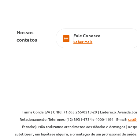
Nossos
Fale Conosco
contatos
Saber mais
Farma Conde S/A | CNPJ: 71.605.265/0213-20 | Endereço: Avenida João
Relacionamento: Telefones: (12) 3931-4734 e 4000-1194 | E-mail:
sac@
feriados). Não realizamos atendimento aos sábados e domingos | Respo
substituem, em hipótese alguma, a orientação de um profissional de saúde