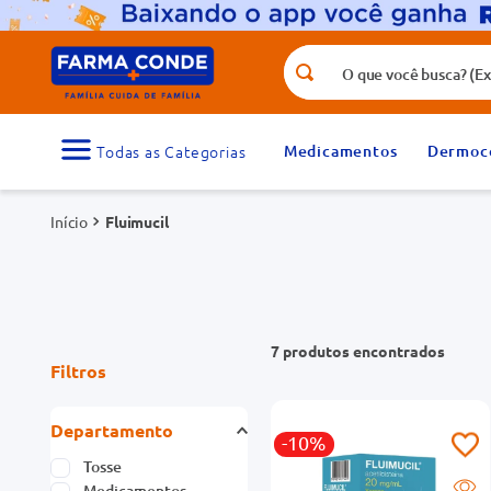
O que você busca? (Ex.: vitamina, fr
Termos mais buscados
1
º
medicamento
Medicamentos
Dermoc
3
º
tadalafila 5mg
Fluimucil
5
º
dipirona
7
º
vitamina d
9
º
protetor solar
7
produtos
Filtros
Departamento
-10%
Tosse
Medicamentos