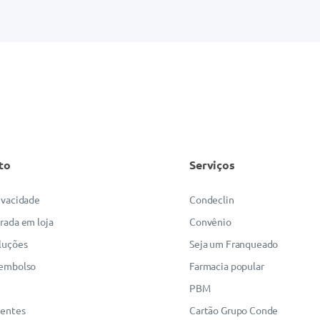
to
Serviços
rivacidade
Condeclin
irada em loja
Convênio
luções
Seja um Franqueado
eembolso
Farmacia popular
PBM
uentes
Cartão Grupo Conde