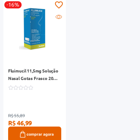
-16%
Fluimucil 11,5mg Solução
Nasal Gotas Frasco 20ml
+ Micronebulizador
R$ 55,89
R$ 46,99
comprar agora