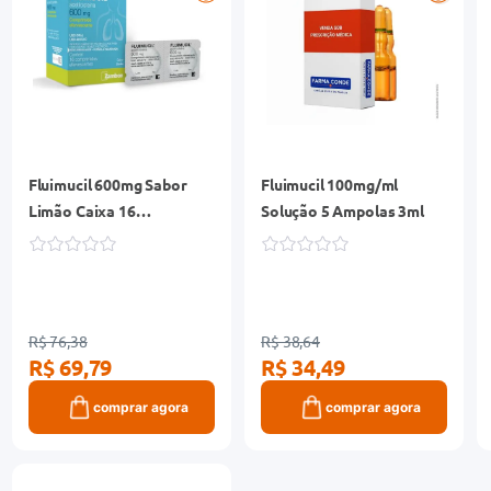
Fluimucil 600mg Sabor
Fluimucil 100mg/ml
Limão Caixa 16
Solução 5 Ampolas 3ml
Comprimidos
Efervecentes
R$ 76,38
R$ 38,64
R$ 69,79
R$ 34,49
comprar agora
comprar agora