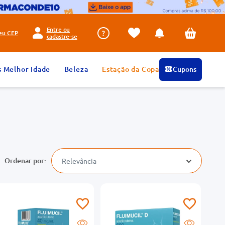
Entre ou
seu
CEP
cadastre-se
s Melhor Idade
Beleza
Estação da Copa
Cupons
Relevância