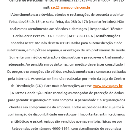
Central de Relacionamento: Telefones: (12) 3931-4734 e 4000-1194 | E-
mail:
sac@farmaconde.com.br
| Atendimento para dúvidas, elogios e reclamações de segunda a quinta-
feira, das 08h às 18h, e sexta-feira, das 08h às 17h (exceto feriados). Não
realizamos atendimento aos sábados e domingos | Responsável Técnica:
Carla Garcia Pereira – CRF 59939 | AFE: 7.86116-6 | As informações
contidas neste site não devem ser utilizadas para automedicação e não
substituem, em hipótese alguma, a orientação de um profissional de saúde.
Somente um médico está apto a diagnosticar e prescrever o tratamento
adequado. Ao persistirem os sintomas, um médico deverá ser consultado |
Os preços e promoções são válidos exclusivamente para compras realizadas
pela internet. As vendas on-line são realizadas por meio da Loja do Centro
de Distribuição (CD). Para mais informações, acesse:
www.anvisa.gov.br
| A Farma Conde S/A utiliza tecnologias avançadas de proteção de dados
para garantir segurança em suas compras. A privacidade e a segurança dos
clientes são compromissos da empresa. Todos os pedidos estão sujeitos à
confirmação de disponibilidade em estoque | Importante: antimicrobianos,
antibióticos e psicotrópicos são vendidos apenas em lojas físicas ou por
televendas pelo número 4000-1194, com atendimento de segunda a