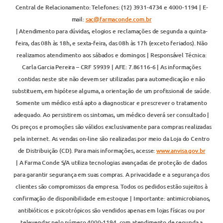
Central de Relacionamento: Telefones: (12) 3931-4734 e 4000-1194 | E-
mail:
sac@farmaconde.com.br
| Atendimento para dúvidas, elogios e reclamações de segunda a quinta-
feira, das 08h às 18h, e sexta-feira, das 08h às 17h (exceto feriados). Não
realizamos atendimento aos sábados e domingos | Responsável Técnica:
Carla Garcia Pereira – CRF 59939 | AFE: 7.86116-6 | As informações
contidas neste site não devem ser utilizadas para automedicação e não
substituem, em hipótese alguma, a orientação de um profissional de saúde.
Somente um médico está apto a diagnosticar e prescrever o tratamento
adequado. Ao persistirem os sintomas, um médico deverá ser consultado |
Os preços e promoções são válidos exclusivamente para compras realizadas
pela internet. As vendas on-line são realizadas por meio da Loja do Centro
de Distribuição (CD). Para mais informações, acesse:
www.anvisa.gov.br
| A Farma Conde S/A utiliza tecnologias avançadas de proteção de dados
para garantir segurança em suas compras. A privacidade e a segurança dos
clientes são compromissos da empresa. Todos os pedidos estão sujeitos à
confirmação de disponibilidade em estoque | Importante: antimicrobianos,
antibióticos e psicotrópicos são vendidos apenas em lojas físicas ou por
televendas pelo número 4000-1194, com atendimento de segunda a