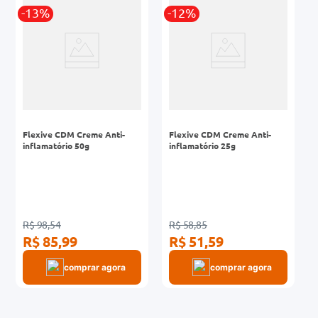
r
-13%
-12%
0mg
ez
Flexive CDM Creme Anti-
Flexive CDM Creme Anti-
inflamatório 50g
inflamatório 25g
R$ 98,54
R$ 58,85
R$ 85,99
R$ 51,59
comprar agora
comprar agora