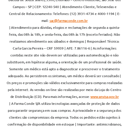
Campos – SP | CEP: 12240-540 | Atendimento Cliente, Televendas e
Central de Relacionamento: Telefones: (12) 3931-4734 e 4000-1194 | E-
mail:
sac@farmaconde.com.br
| Atendimento para dúvidas, elogios e reclamações de segunda a quinta-
feira, das 08h às 18h, e sexta-feira, das 08h às 17h (exceto feriados). Não
realizamos atendimento aos sábados e domingos | Responsável Técnica:
Carla Garcia Pereira – CRF 59939 | AFE: 7.86116-6 | As informações
contidas neste site não devem ser utilizadas para automedicação e não
substituem, em hipótese alguma, a orientação de um profissional de saúde.
Somente um médico está apto a diagnosticar e prescrever o tratamento
adequado. Ao persistirem os sintomas, um médico deverá ser consultado |
Os preços e promoções são válidos exclusivamente para compras realizadas
pela internet. As vendas on-line são realizadas por meio da Loja do Centro
de Distribuição (CD). Para mais informações, acesse:
www.anvisa.gov.br
| A Farma Conde S/A utiliza tecnologias avançadas de proteção de dados
para garantir segurança em suas compras. A privacidade e a segurança dos
clientes são compromissos da empresa. Todos os pedidos estão sujeitos à
confirmação de disponibilidade em estoque | Importante: antimicrobianos,