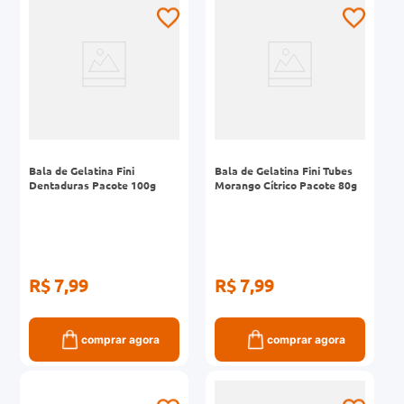
0mg
r
ez
Bala de Gelatina Fini
Bala de Gelatina Fini Tubes
Dentaduras Pacote 100g
Morango Cítrico Pacote 80g
R$ 7,99
R$ 7,99
comprar agora
comprar agora