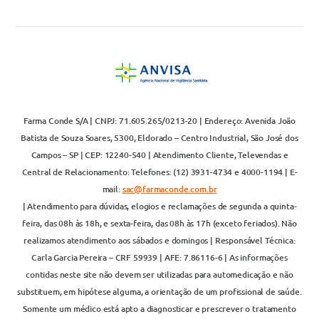
Farma Conde S/A | CNPJ: 71.605.265/0213-20 | Endereço: Avenida João
Batista de Souza Soares, 5300, Eldorado – Centro Industrial, São José dos
Campos – SP | CEP: 12240-540 | Atendimento Cliente, Televendas e
Central de Relacionamento: Telefones: (12) 3931-4734 e 4000-1194 | E-
mail:
sac@farmaconde.com.br
| Atendimento para dúvidas, elogios e reclamações de segunda a quinta-
feira, das 08h às 18h, e sexta-feira, das 08h às 17h (exceto feriados). Não
realizamos atendimento aos sábados e domingos | Responsável Técnica:
Carla Garcia Pereira – CRF 59939 | AFE: 7.86116-6 | As informações
contidas neste site não devem ser utilizadas para automedicação e não
substituem, em hipótese alguma, a orientação de um profissional de saúde.
Somente um médico está apto a diagnosticar e prescrever o tratamento