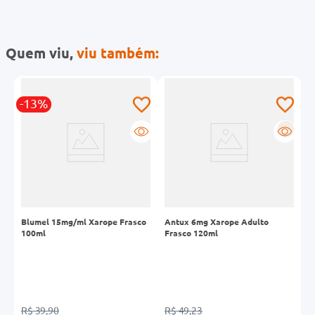
Quem viu,
viu também:
-13%
-
R
Blumel 15mg/ml Xarope Frasco
Antux 6mg Xarope Adulto
B
100ml
Frasco 120ml
1
R$ 39,90
R$ 49,23
R