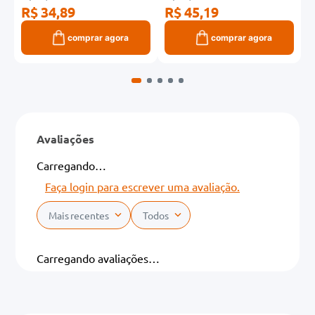
R$ 34,89
R$ 45,19
R
comprar agora
comprar agora
Avaliações
Carregando…
Faça login para escrever uma avaliação.
Mais recentes
Todos
Carregando avaliações…