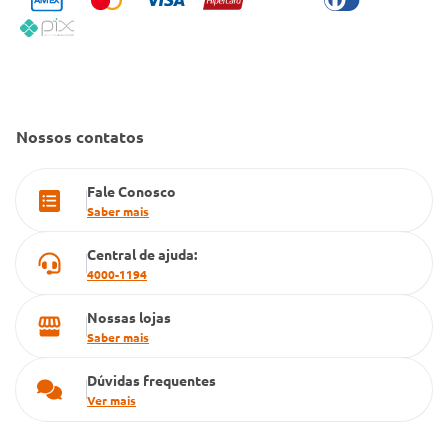
Condeclin
Política de Reembolso
Código de Conduta
Convênio Conlife
Fale Conosco
Gestão de marcas
Dúvidas Frequentes
Farmacia popular
Nossos contatos
PBM
Fale Conosco
Cartão Grupo Conde
Saber mais
Televendas
Central de ajuda:
4000-1194
Nossas lojas
Saber mais
Dúvidas frequentes
Ver mais