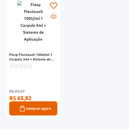
0mg
R
r
ez
Fiasp Flextouch 100U/ml 1
Carpule 3ml + Sistema de
Aplicação
R$ 67,27
R$ 65,92
comprar agora