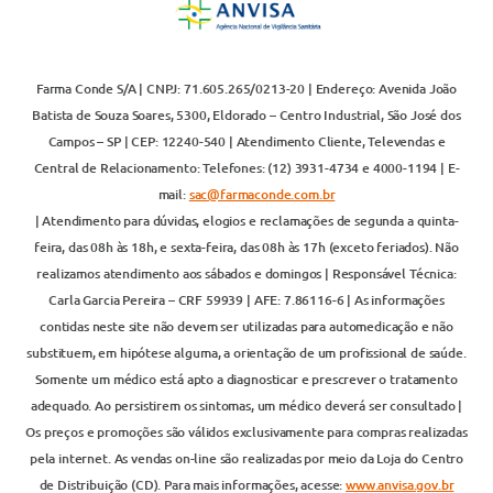
Farma Conde S/A | CNPJ: 71.605.265/0213-20 | Endereço: Avenida João
Batista de Souza Soares, 5300, Eldorado – Centro Industrial, São José dos
Campos – SP | CEP: 12240-540 | Atendimento Cliente, Televendas e
Central de Relacionamento: Telefones: (12) 3931-4734 e 4000-1194 | E-
mail:
sac@farmaconde.com.br
| Atendimento para dúvidas, elogios e reclamações de segunda a quinta-
feira, das 08h às 18h, e sexta-feira, das 08h às 17h (exceto feriados). Não
realizamos atendimento aos sábados e domingos | Responsável Técnica:
Carla Garcia Pereira – CRF 59939 | AFE: 7.86116-6 | As informações
contidas neste site não devem ser utilizadas para automedicação e não
substituem, em hipótese alguma, a orientação de um profissional de saúde.
Somente um médico está apto a diagnosticar e prescrever o tratamento
adequado. Ao persistirem os sintomas, um médico deverá ser consultado |
Os preços e promoções são válidos exclusivamente para compras realizadas
pela internet. As vendas on-line são realizadas por meio da Loja do Centro
de Distribuição (CD). Para mais informações, acesse:
www.anvisa.gov.br