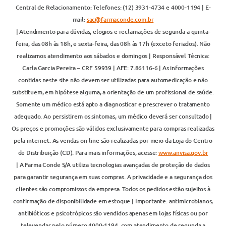
Central de Relacionamento: Telefones: (12) 3931-4734 e 4000-1194 | E-
mail:
sac@farmaconde.com.br
| Atendimento para dúvidas, elogios e reclamações de segunda a quinta-
feira, das 08h às 18h, e sexta-feira, das 08h às 17h (exceto feriados). Não
realizamos atendimento aos sábados e domingos | Responsável Técnica:
Carla Garcia Pereira – CRF 59939 | AFE: 7.86116-6 | As informações
contidas neste site não devem ser utilizadas para automedicação e não
substituem, em hipótese alguma, a orientação de um profissional de saúde.
Somente um médico está apto a diagnosticar e prescrever o tratamento
adequado. Ao persistirem os sintomas, um médico deverá ser consultado |
Os preços e promoções são válidos exclusivamente para compras realizadas
pela internet. As vendas on-line são realizadas por meio da Loja do Centro
de Distribuição (CD). Para mais informações, acesse:
www.anvisa.gov.br
| A Farma Conde S/A utiliza tecnologias avançadas de proteção de dados
para garantir segurança em suas compras. A privacidade e a segurança dos
clientes são compromissos da empresa. Todos os pedidos estão sujeitos à
confirmação de disponibilidade em estoque | Importante: antimicrobianos,
antibióticos e psicotrópicos são vendidos apenas em lojas físicas ou por
televendas pelo número 4000-1194, com atendimento de segunda a