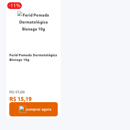
-11%
0mg
r
ez
Ferid Pomada Dermatológica
Bisnaga 10g
R$ 17,06
R$ 15,19
comprar agora