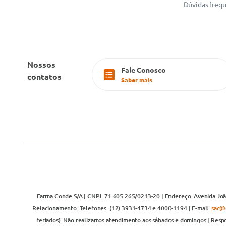
Dúvidas freq
Nossos
Fale Conosco
contatos
Saber mais
Farma Conde S/A | CNPJ: 71.605.265/0213-20 | Endereço: Avenida João
Relacionamento: Telefones: (12) 3931-4734 e 4000-1194 | E-mail:
sac@
feriados). Não realizamos atendimento aos sábados e domingos | Respo