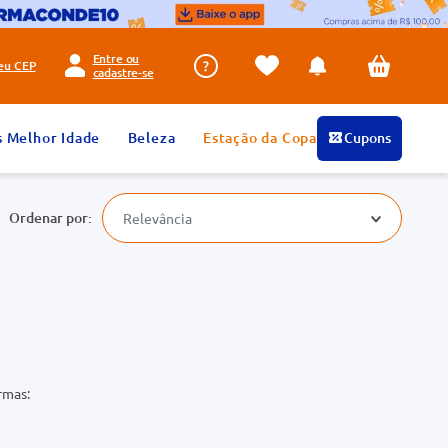
Entre ou
seu
CEP
cadastre-se
s Melhor Idade
Beleza
Estação da Copa
Cupons
Relevância