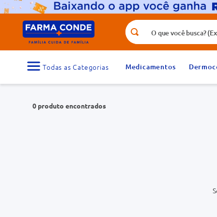
O que você busca? (Ex.: vitamina, fr
Termos mais buscados
1
º
medicamento
Medicamentos
Dermoc
3
º
tadalafila 5mg
5
º
rosuvastatina 20mg
0
produto
7
º
vitamina d
9
º
protetor solar