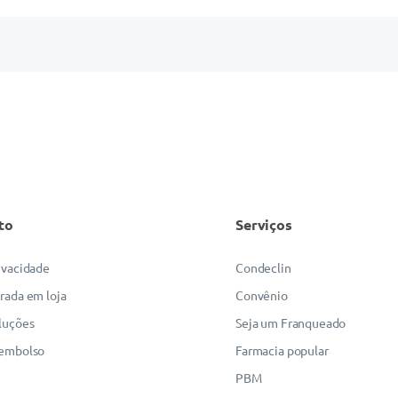
to
Serviços
rivacidade
Condeclin
irada em loja
Convênio
luções
Seja um Franqueado
eembolso
Farmacia popular
PBM