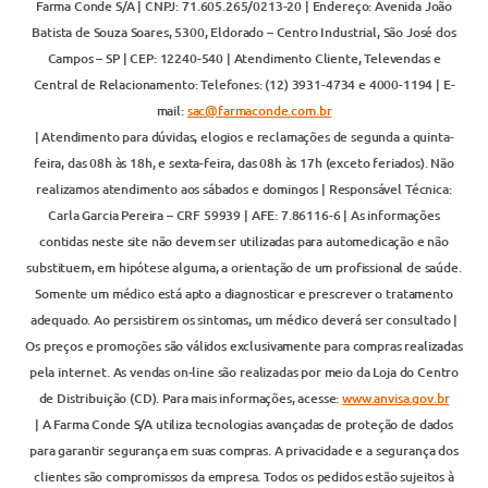
Farma Conde S/A | CNPJ: 71.605.265/0213-20 | Endereço: Avenida João
Batista de Souza Soares, 5300, Eldorado – Centro Industrial, São José dos
Campos – SP | CEP: 12240-540 | Atendimento Cliente, Televendas e
Central de Relacionamento: Telefones: (12) 3931-4734 e 4000-1194 | E-
mail:
sac@farmaconde.com.br
| Atendimento para dúvidas, elogios e reclamações de segunda a quinta-
feira, das 08h às 18h, e sexta-feira, das 08h às 17h (exceto feriados). Não
realizamos atendimento aos sábados e domingos | Responsável Técnica:
Carla Garcia Pereira – CRF 59939 | AFE: 7.86116-6 | As informações
contidas neste site não devem ser utilizadas para automedicação e não
substituem, em hipótese alguma, a orientação de um profissional de saúde.
Somente um médico está apto a diagnosticar e prescrever o tratamento
adequado. Ao persistirem os sintomas, um médico deverá ser consultado |
Os preços e promoções são válidos exclusivamente para compras realizadas
pela internet. As vendas on-line são realizadas por meio da Loja do Centro
de Distribuição (CD). Para mais informações, acesse:
www.anvisa.gov.br
| A Farma Conde S/A utiliza tecnologias avançadas de proteção de dados
para garantir segurança em suas compras. A privacidade e a segurança dos
clientes são compromissos da empresa. Todos os pedidos estão sujeitos à