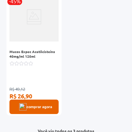
-45%
Mucos Expec Acetilcisteína
40mg/ml 120ml
R$ 49,12
R$ 26,90
comprar agora
Você viu todos os 3