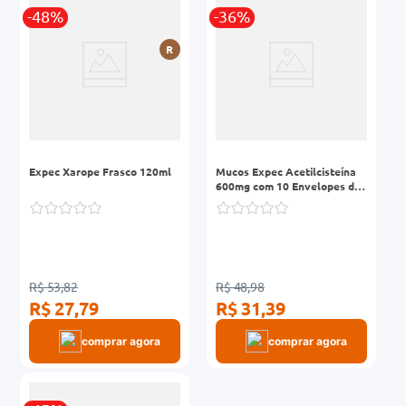
-48%
-36%
0mg
R
r
ez
Expec Xarope Frasco 120ml
Mucos Expec Acetilcisteína
600mg com 10 Envelopes de
5g
R$ 53,82
R$ 48,98
R$ 27,79
R$ 31,39
comprar agora
comprar agora