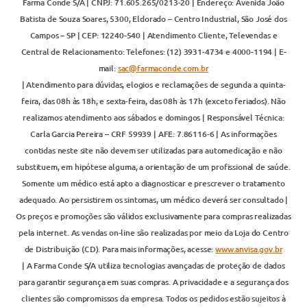
Farma Conde S/A | CNPJ: 71.605.265/0213-20 | Endereço: Avenida João
Batista de Souza Soares, 5300, Eldorado – Centro Industrial, São José dos
Campos – SP | CEP: 12240-540 | Atendimento Cliente, Televendas e
Central de Relacionamento: Telefones: (12) 3931-4734 e 4000-1194 | E-
mail:
sac@farmaconde.com.br
| Atendimento para dúvidas, elogios e reclamações de segunda a quinta-
feira, das 08h às 18h, e sexta-feira, das 08h às 17h (exceto feriados). Não
realizamos atendimento aos sábados e domingos | Responsável Técnica:
Carla Garcia Pereira – CRF 59939 | AFE: 7.86116-6 | As informações
contidas neste site não devem ser utilizadas para automedicação e não
substituem, em hipótese alguma, a orientação de um profissional de saúde.
Somente um médico está apto a diagnosticar e prescrever o tratamento
adequado. Ao persistirem os sintomas, um médico deverá ser consultado |
Os preços e promoções são válidos exclusivamente para compras realizadas
pela internet. As vendas on-line são realizadas por meio da Loja do Centro
de Distribuição (CD). Para mais informações, acesse:
www.anvisa.gov.br
| A Farma Conde S/A utiliza tecnologias avançadas de proteção de dados
para garantir segurança em suas compras. A privacidade e a segurança dos
clientes são compromissos da empresa. Todos os pedidos estão sujeitos à