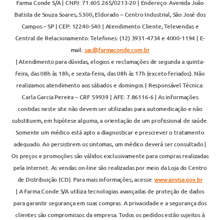
Farma Conde S/A | CNPJ: 71.605.265/0213-20 | Endereço: Avenida João
Batista de Souza Soares, 5300, Eldorado – Centro Industrial, São José dos
Campos – SP | CEP: 12240-540 | Atendimento Cliente, Televendas e
Central de Relacionamento: Telefones: (12) 3931-4734 e 4000-1194 | E-
mail:
sac@farmaconde.com.br
| Atendimento para dúvidas, elogios e reclamações de segunda a quinta-
feira, das 08h às 18h, e sexta-feira, das 08h às 17h (exceto feriados). Não
realizamos atendimento aos sábados e domingos | Responsável Técnica:
Carla Garcia Pereira – CRF 59939 | AFE: 7.86116-6 | As informações
contidas neste site não devem ser utilizadas para automedicação e não
substituem, em hipótese alguma, a orientação de um profissional de saúde.
Somente um médico está apto a diagnosticar e prescrever o tratamento
adequado. Ao persistirem os sintomas, um médico deverá ser consultado |
Os preços e promoções são válidos exclusivamente para compras realizadas
pela internet. As vendas on-line são realizadas por meio da Loja do Centro
de Distribuição (CD). Para mais informações, acesse:
www.anvisa.gov.br
| A Farma Conde S/A utiliza tecnologias avançadas de proteção de dados
para garantir segurança em suas compras. A privacidade e a segurança dos
clientes são compromissos da empresa. Todos os pedidos estão sujeitos à