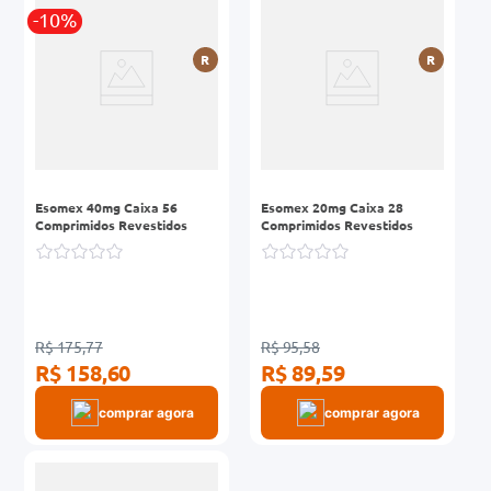
-10%
0mg
R
R
r
ez
Esomex 40mg Caixa 56
Esomex 20mg Caixa 28
Comprimidos Revestidos
Comprimidos Revestidos
R$ 175,77
R$ 95,58
R$ 158,60
R$ 89,59
comprar agora
comprar agora