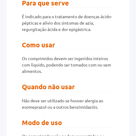
Para que serve
0mg
É indicado para o tratamento de doenças ácido-
pépticas e alívio dos sintomas de azia,
r
regurgitação ácida e dor epigástrica.
ez
Como usar
Os comprimidos devem ser ingeridos inteiros
com líquido, podendo ser tomados com ou sem
alimentos.
Quando não usar
Não deve ser utilizado se houver alergia ao
esomeprazol ou a outros benzimidazóis.
Modo de uso
Os comprimidos não podem ser partidos ou