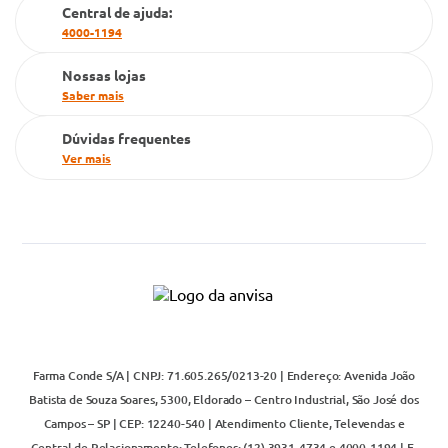
Cartão Grupo Conde
Central de ajuda:
4000-1194
Televendas
Nossas lojas
Saber mais
Dúvidas frequentes
Ver mais
Farma Conde S/A | CNPJ: 71.605.265/0213-20 | Endereço: Avenida João
Batista de Souza Soares, 5300, Eldorado – Centro Industrial, São José dos
Campos – SP | CEP: 12240-540 | Atendimento Cliente, Televendas e
Central de Relacionamento: Telefones: (12) 3931-4734 e 4000-1194 | E-