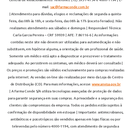
mail:
sac@farmaconde.com.br
| Atendimento para dúvidas, elogios e reclamações de segunda a quinta-
feira, das 08h às 18h, e sexta-feira, das 08h às 17h (exceto feriados). Não
realizamos atendimento aos sábados e domingos | Responsável Técnica:
Carla Garcia Pereira – CRF 59939 | AFE: 7.86116-6 | As informações
contidas neste site não devem ser utilizadas para automedicação e não
substituem, em hipótese alguma, a orientação de um profissional de saúde.
Somente um médico está apto a diagnosticar e prescrever o tratamento
adequado. Ao persistirem os sintomas, um médico deverá ser consultado |
Os preços e promoções são válidos exclusivamente para compras realizadas
pela internet. As vendas on-line são realizadas por meio da Loja do Centro
de Distribuição (CD). Para mais informações, acesse:
www.anvisa.gov.br
| A Farma Conde S/A utiliza tecnologias avançadas de proteção de dados
para garantir segurança em suas compras. A privacidade e a segurança dos
clientes são compromissos da empresa. Todos os pedidos estão sujeitos à
confirmação de disponibilidade em estoque | Importante: antimicrobianos,
antibióticos e psicotrópicos são vendidos apenas em lojas físicas ou por
televendas pelo número 4000-1194, com atendimento de segunda a