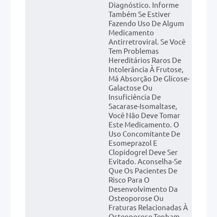
Diagnóstico. Informe
Também Se Estiver
Fazendo Uso De Algum
Medicamento
Antirretroviral. Se Você
Tem Problemas
Hereditários Raros De
Intolerância À Frutose,
Má Absorção De Glicose-
Galactose Ou
Insuficiência De
Sacarase-Isomaltase,
Você Não Deve Tomar
Este Medicamento. O
Uso Concomitante De
Esomeprazol E
Clopidogrel Deve Ser
Evitado. Aconselha-Se
Que Os Pacientes De
Risco Para O
Desenvolvimento Da
Osteoporose Ou
Fraturas Relacionadas À
Osteoporose Tenham