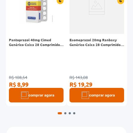
G
G
G
Pantoprazol 40mg Cimed
Esomeprazol 20mg Ranbaxy
E
s
Genérico Caixa 28 Comprimidos
Genérico Caixa 28 Comprimidos
G
Revestidos Liberação
Revestidos
R
Prolongada
R$ 108,54
R$ 143,08
R
R$ 8,99
R$ 19,29
R
comprar agora
comprar agora