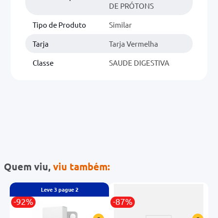
DE PRÓTONS
Tipo de Produto
Similar
Tarja
Tarja Vermelha
Classe
SAUDE DIGESTIVA
Quem viu,
viu também:
Leve
3
pague
2
-92%
-87%
-