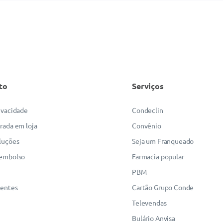
to
Serviços
rivacidade
Condeclin
irada em loja
Convênio
luções
Seja um Franqueado
eembolso
Farmacia popular
PBM
uentes
Cartão Grupo Conde
Televendas
Bulário Anvisa