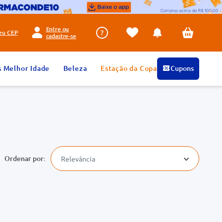
Entre ou
seu
CEP
cadastre-se
s Melhor Idade
Beleza
Estação da Copa
Cupons
Relevância