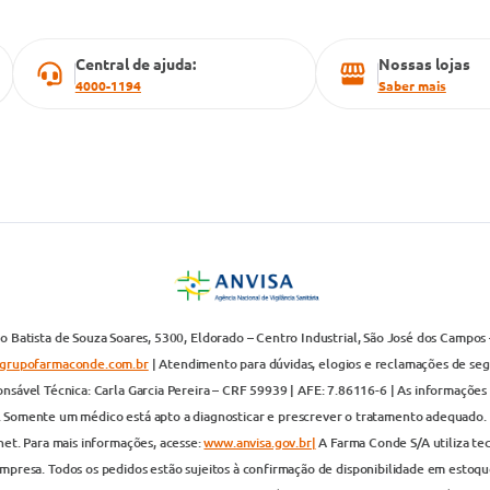
Central de ajuda:
Nossas lojas
4000-1194
Saber mais
 Batista de Souza Soares, 5300, Eldorado – Centro Industrial, São José dos Campos 
grupofarmaconde.com.br
| Atendimento para dúvidas, elogios e reclamações de segun
nsável Técnica: Carla Garcia Pereira – CRF 59939 | AFE: 7.86116-6 | As informações 
. Somente um médico está apto a diagnosticar e prescrever o tratamento adequado. 
net. Para mais informações, acesse:
www.anvisa.gov.br|
A Farma Conde S/A utiliza te
presa. Todos os pedidos estão sujeitos à confirmação de disponibilidade em estoque