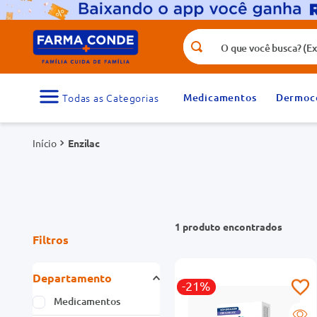
O que você busca? (Ex.: vitamina, fr
Termos mais buscados
1
º
medicamento
Medicamentos
Dermoc
3
º
tadalafila 5mg
Enzilac
5
º
dipirona
7
º
vitamina d
9
º
protetor solar
1
produto
Filtros
Departamento
-21%
Medicamentos