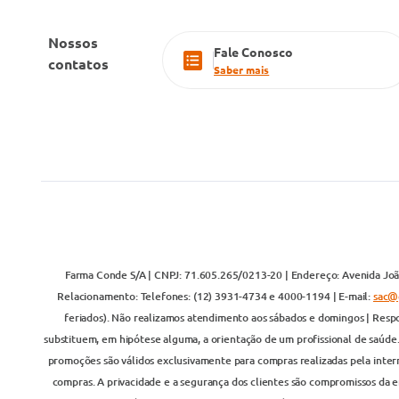
Nossos
Fale Conosco
contatos
Saber mais
Farma Conde S/A | CNPJ: 71.605.265/0213-20 | Endereço: Avenida João
Relacionamento: Telefones: (12) 3931-4734 e 4000-1194 | E-mail:
sac@
feriados). Não realizamos atendimento aos sábados e domingos | Respo
substituem, em hipótese alguma, a orientação de um profissional de saúde
promoções são válidos exclusivamente para compras realizadas pela inter
compras. A privacidade e a segurança dos clientes são compromissos da em