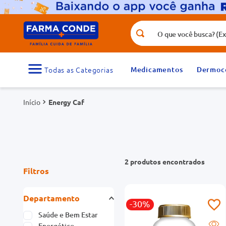
O que você busca? (Ex.: vitamina, fr
Termos mais buscados
1
º
medicamento
Medicamentos
Dermoc
3
º
tadalafila 5mg
Energy Caf
5
º
rosuvastatina 20mg
7
º
vitamina d
9
º
protetor solar
2
produtos
Filtros
Departamento
-30%
Saúde e Bem Estar
Energético