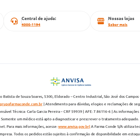
Central de ajuda:
Nossas lojas
4000-1194
Saber mais
 Batista de Souza Soares, 5300, Eldorado – Centro Industrial, São José dos Campos 
grupofarmaconde.com.br
| Atendimento para dúvidas, elogios e reclamações de segun
nsável Técnica: Carla Garcia Pereira – CRF 59939 | AFE: 7.86116-6 | As informações 
. Somente um médico está apto a diagnosticar e prescrever o tratamento adequado. 
net. Para mais informações, acesse:
www.anvisa.gov.br|
A Farma Conde S/A utiliza te
presa. Todos os pedidos estão sujeitos à confirmação de disponibilidade em estoque