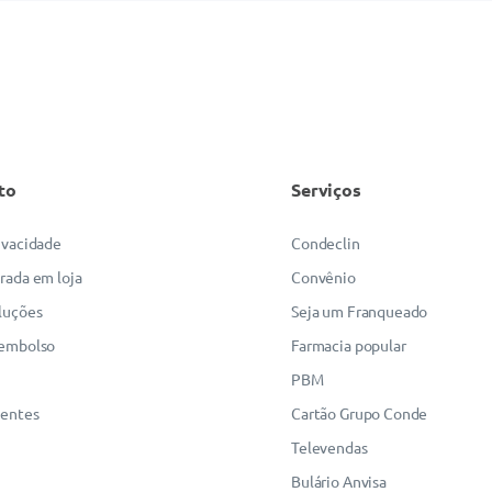
to
Serviços
rivacidade
Condeclin
irada em loja
Convênio
luções
Seja um Franqueado
eembolso
Farmacia popular
PBM
uentes
Cartão Grupo Conde
Televendas
Bulário Anvisa