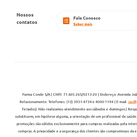
Nossos
Fale Conosco
contatos
Saber mais
Farma Conde S/A | CNPJ: 71.605.265/0213-20 | Endereço: Avenida João
Relacionamento: Telefones: (12) 3931-4734 e 4000-1194 | E-mail:
sac@
feriados). Não realizamos atendimento aos sábados e domingos | Respo
substituem, em hipótese alguma, a orientação de um profissional de saúde
promoções são válidos exclusivamente para compras realizadas pela inter
compras. A privacidade e a segurança dos clientes são compromissos da em