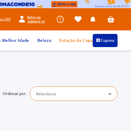
Entre ou
seu
CEP
cadastre-se
s Melhor Idade
Beleza
Estação da Copa
Cupons
Relevância