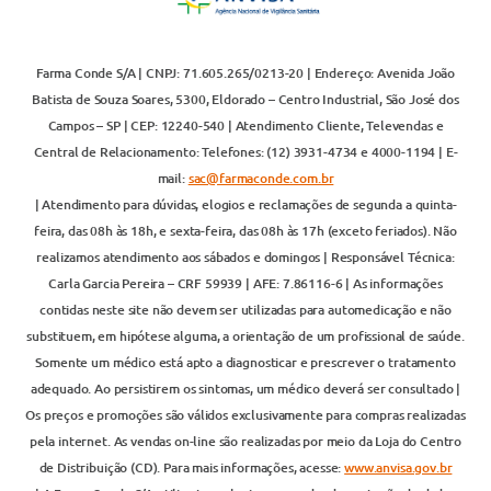
Farma Conde S/A | CNPJ: 71.605.265/0213-20 | Endereço: Avenida João
Batista de Souza Soares, 5300, Eldorado – Centro Industrial, São José dos
Campos – SP | CEP: 12240-540 | Atendimento Cliente, Televendas e
Central de Relacionamento: Telefones: (12) 3931-4734 e 4000-1194 | E-
mail:
sac@farmaconde.com.br
| Atendimento para dúvidas, elogios e reclamações de segunda a quinta-
feira, das 08h às 18h, e sexta-feira, das 08h às 17h (exceto feriados). Não
realizamos atendimento aos sábados e domingos | Responsável Técnica:
Carla Garcia Pereira – CRF 59939 | AFE: 7.86116-6 | As informações
contidas neste site não devem ser utilizadas para automedicação e não
substituem, em hipótese alguma, a orientação de um profissional de saúde.
Somente um médico está apto a diagnosticar e prescrever o tratamento
adequado. Ao persistirem os sintomas, um médico deverá ser consultado |
Os preços e promoções são válidos exclusivamente para compras realizadas
pela internet. As vendas on-line são realizadas por meio da Loja do Centro
de Distribuição (CD). Para mais informações, acesse:
www.anvisa.gov.br