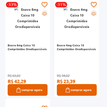
-33%
-31%
0mg
R
R
r
ez
Enavo 8mg Caixa 10
Enavo 4mg Caixa 10
Comprimidos Orodispersíveis
Comprimidos Orodispersíveis
R$ 63,02
R$ 34,02
R$ 42,29
R$ 23,39
comprar agora
comprar agora