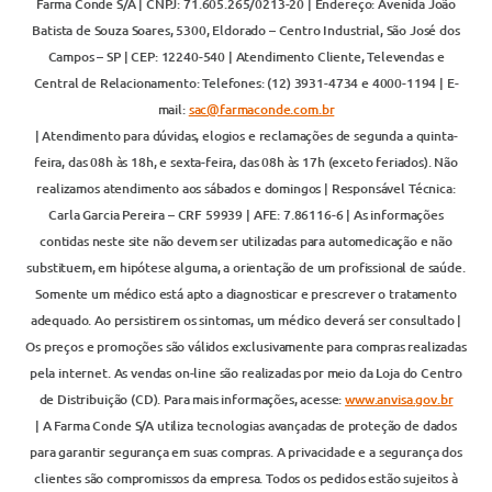
Farma Conde S/A | CNPJ: 71.605.265/0213-20 | Endereço: Avenida João
Batista de Souza Soares, 5300, Eldorado – Centro Industrial, São José dos
Campos – SP | CEP: 12240-540 | Atendimento Cliente, Televendas e
Central de Relacionamento: Telefones: (12) 3931-4734 e 4000-1194 | E-
mail:
sac@farmaconde.com.br
| Atendimento para dúvidas, elogios e reclamações de segunda a quinta-
feira, das 08h às 18h, e sexta-feira, das 08h às 17h (exceto feriados). Não
realizamos atendimento aos sábados e domingos | Responsável Técnica:
Carla Garcia Pereira – CRF 59939 | AFE: 7.86116-6 | As informações
contidas neste site não devem ser utilizadas para automedicação e não
substituem, em hipótese alguma, a orientação de um profissional de saúde.
Somente um médico está apto a diagnosticar e prescrever o tratamento
adequado. Ao persistirem os sintomas, um médico deverá ser consultado |
Os preços e promoções são válidos exclusivamente para compras realizadas
pela internet. As vendas on-line são realizadas por meio da Loja do Centro
de Distribuição (CD). Para mais informações, acesse:
www.anvisa.gov.br
| A Farma Conde S/A utiliza tecnologias avançadas de proteção de dados
para garantir segurança em suas compras. A privacidade e a segurança dos
clientes são compromissos da empresa. Todos os pedidos estão sujeitos à