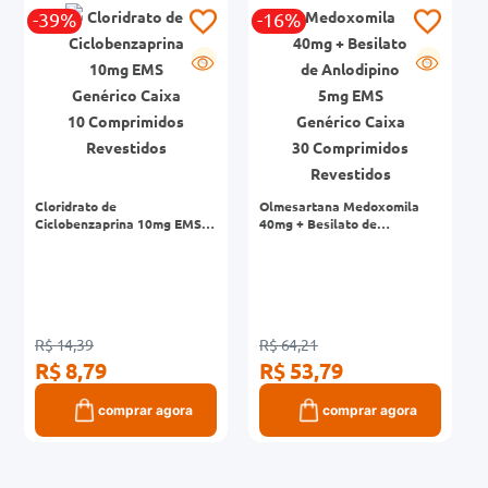
-39%
-16%
0mg
G
G
r
ez
Cloridrato de
Olmesartana Medoxomila
Ciclobenzaprina 10mg EMS
40mg + Besilato de
Genérico Caixa 10
Anlodipino 5mg EMS
Comprimidos Revestidos
Genérico Caixa 30
Comprimidos Revestidos
R$ 14,39
R$ 64,21
R$ 8,79
R$ 53,79
comprar agora
comprar agora