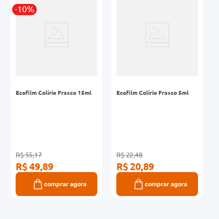
-10%
0mg
r
ez
Ecofilm Colírio Frasco 15ml
Ecofilm Colírio Frasco 5ml
R$ 55,17
R$ 22,48
R$ 49,89
R$ 20,89
comprar agora
comprar agora