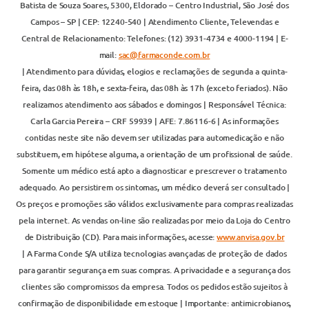
Batista de Souza Soares, 5300, Eldorado – Centro Industrial, São José dos
Campos – SP | CEP: 12240-540 | Atendimento Cliente, Televendas e
Central de Relacionamento: Telefones: (12) 3931-4734 e 4000-1194 | E-
mail:
sac@farmaconde.com.br
| Atendimento para dúvidas, elogios e reclamações de segunda a quinta-
feira, das 08h às 18h, e sexta-feira, das 08h às 17h (exceto feriados). Não
realizamos atendimento aos sábados e domingos | Responsável Técnica:
Carla Garcia Pereira – CRF 59939 | AFE: 7.86116-6 | As informações
contidas neste site não devem ser utilizadas para automedicação e não
substituem, em hipótese alguma, a orientação de um profissional de saúde.
Somente um médico está apto a diagnosticar e prescrever o tratamento
adequado. Ao persistirem os sintomas, um médico deverá ser consultado |
Os preços e promoções são válidos exclusivamente para compras realizadas
pela internet. As vendas on-line são realizadas por meio da Loja do Centro
de Distribuição (CD). Para mais informações, acesse:
www.anvisa.gov.br
| A Farma Conde S/A utiliza tecnologias avançadas de proteção de dados
para garantir segurança em suas compras. A privacidade e a segurança dos
clientes são compromissos da empresa. Todos os pedidos estão sujeitos à
confirmação de disponibilidade em estoque | Importante: antimicrobianos,