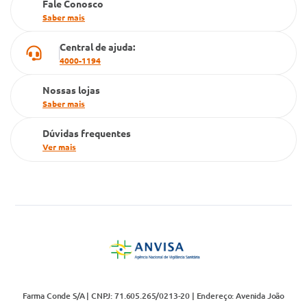
Fale Conosco
Cartão Grupo Conde
Saber mais
Televendas
Central de ajuda:
4000-1194
Nossas lojas
Saber mais
Dúvidas frequentes
Ver mais
Farma Conde S/A | CNPJ: 71.605.265/0213-20 | Endereço: Avenida João