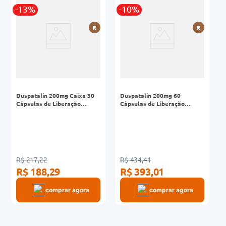
-13%
-10%
0mg
R
R
r
ez
Duspatalin 200mg Caixa 30
Duspatalin 200mg 60
Cápsulas de Liberação
Cápsulas de Liberação
Prolongada
Prolongada
R$ 217,22
R$ 434,41
R$ 188,29
R$ 393,01
comprar agora
comprar agora