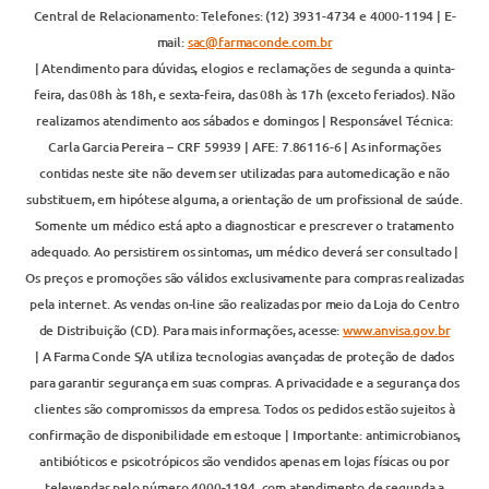
Central de Relacionamento: Telefones: (12) 3931-4734 e 4000-1194 | E-
mail:
sac@farmaconde.com.br
| Atendimento para dúvidas, elogios e reclamações de segunda a quinta-
feira, das 08h às 18h, e sexta-feira, das 08h às 17h (exceto feriados). Não
realizamos atendimento aos sábados e domingos | Responsável Técnica:
Carla Garcia Pereira – CRF 59939 | AFE: 7.86116-6 | As informações
contidas neste site não devem ser utilizadas para automedicação e não
substituem, em hipótese alguma, a orientação de um profissional de saúde.
Somente um médico está apto a diagnosticar e prescrever o tratamento
adequado. Ao persistirem os sintomas, um médico deverá ser consultado |
Os preços e promoções são válidos exclusivamente para compras realizadas
pela internet. As vendas on-line são realizadas por meio da Loja do Centro
de Distribuição (CD). Para mais informações, acesse:
www.anvisa.gov.br
| A Farma Conde S/A utiliza tecnologias avançadas de proteção de dados
para garantir segurança em suas compras. A privacidade e a segurança dos
clientes são compromissos da empresa. Todos os pedidos estão sujeitos à
confirmação de disponibilidade em estoque | Importante: antimicrobianos,
antibióticos e psicotrópicos são vendidos apenas em lojas físicas ou por
televendas pelo número 4000-1194, com atendimento de segunda a