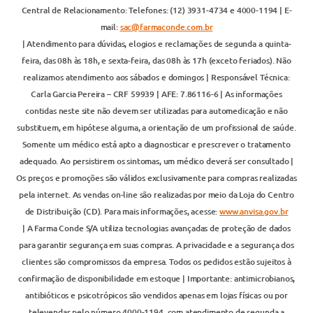
Central de Relacionamento: Telefones: (12) 3931-4734 e 4000-1194 | E-
mail:
sac@farmaconde.com.br
| Atendimento para dúvidas, elogios e reclamações de segunda a quinta-
feira, das 08h às 18h, e sexta-feira, das 08h às 17h (exceto feriados). Não
realizamos atendimento aos sábados e domingos | Responsável Técnica:
Carla Garcia Pereira – CRF 59939 | AFE: 7.86116-6 | As informações
contidas neste site não devem ser utilizadas para automedicação e não
substituem, em hipótese alguma, a orientação de um profissional de saúde.
Somente um médico está apto a diagnosticar e prescrever o tratamento
adequado. Ao persistirem os sintomas, um médico deverá ser consultado |
Os preços e promoções são válidos exclusivamente para compras realizadas
pela internet. As vendas on-line são realizadas por meio da Loja do Centro
de Distribuição (CD). Para mais informações, acesse:
www.anvisa.gov.br
| A Farma Conde S/A utiliza tecnologias avançadas de proteção de dados
para garantir segurança em suas compras. A privacidade e a segurança dos
clientes são compromissos da empresa. Todos os pedidos estão sujeitos à
confirmação de disponibilidade em estoque | Importante: antimicrobianos,
antibióticos e psicotrópicos são vendidos apenas em lojas físicas ou por
televendas pelo número 4000-1194, com atendimento de segunda a