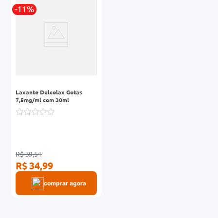
r
-11%
0mg
ez
Laxante Dulcolax Gotas
7,5mg/ml com 30ml
R$ 39,51
R$ 34,99
comprar agora