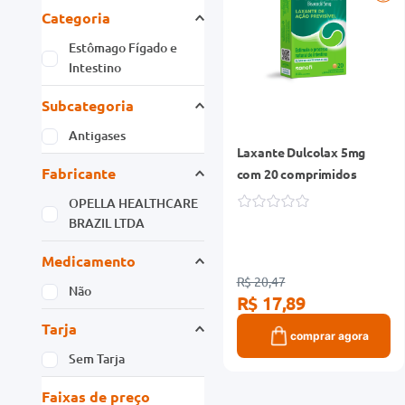
Categoria
Estômago Fígado e
Intestino
Subcategoria
Antigases
Laxante Dulcolax 5mg
Fabricante
com 20 comprimidos
OPELLA HEALTHCARE
BRAZIL LTDA
Medicamento
R$ 20,47
Não
R$ 17,89
Tarja
comprar agora
Sem Tarja
Faixas de preço