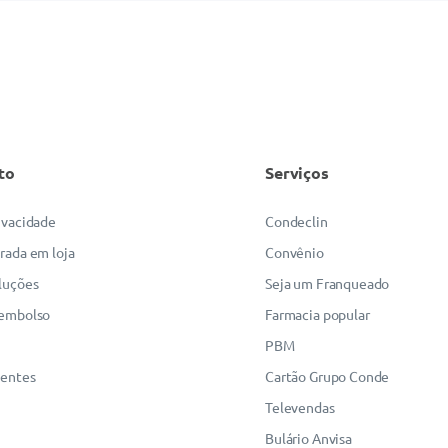
to
Serviços
rivacidade
Condeclin
irada em loja
Convênio
luções
Seja um Franqueado
eembolso
Farmacia popular
PBM
uentes
Cartão Grupo Conde
Televendas
Bulário Anvisa