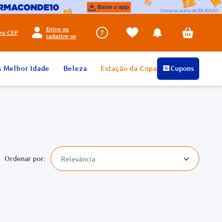
Entre ou
seu
CEP
cadastre-se
s Melhor Idade
Beleza
Estação da Copa
Cupons
Relevância