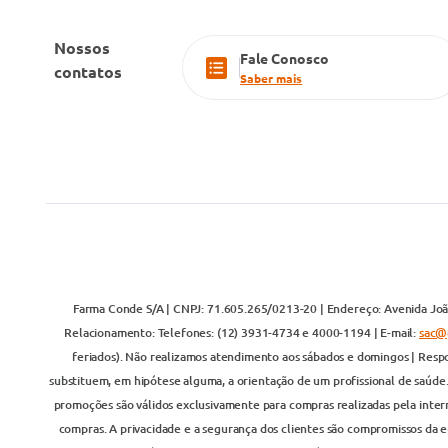
Nossos
Fale Conosco
contatos
Saber mais
Farma Conde S/A | CNPJ: 71.605.265/0213-20 | Endereço: Avenida João
Relacionamento: Telefones: (12) 3931-4734 e 4000-1194 | E-mail:
sac@
feriados). Não realizamos atendimento aos sábados e domingos | Respo
substituem, em hipótese alguma, a orientação de um profissional de saúde
promoções são válidos exclusivamente para compras realizadas pela inter
compras. A privacidade e a segurança dos clientes são compromissos da em