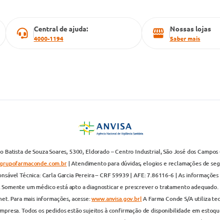
Central de ajuda:
Nossas lojas
4000-1194
Saber mais
 Batista de Souza Soares, 5300, Eldorado – Centro Industrial, São José dos Campos 
grupofarmaconde.com.br
| Atendimento para dúvidas, elogios e reclamações de segun
nsável Técnica: Carla Garcia Pereira – CRF 59939 | AFE: 7.86116-6 | As informações 
. Somente um médico está apto a diagnosticar e prescrever o tratamento adequado. 
net. Para mais informações, acesse:
www.anvisa.gov.br|
A Farma Conde S/A utiliza te
presa. Todos os pedidos estão sujeitos à confirmação de disponibilidade em estoque