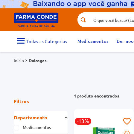
O que você busca? (Ex.: vitamina, fr
Termos mais buscados
1
º
medicamento
Medicamentos
Dermoc
3
º
tadalafila 5mg
Dulcogas
5
º
dipirona
7
º
vitamina d
9
º
protetor solar
1
produto
Filtros
Departamento
-13%
Medicamentos