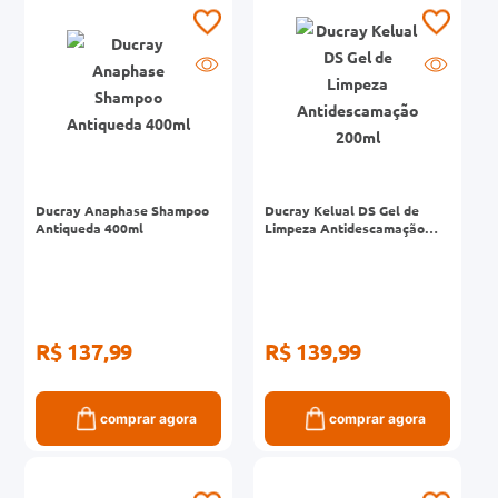
0mg
r
ez
Ducray Anaphase Shampoo
Ducray Kelual DS Gel de
Antiqueda 400ml
Limpeza Antidescamação
200ml
R$ 137,99
R$ 139,99
comprar agora
comprar agora