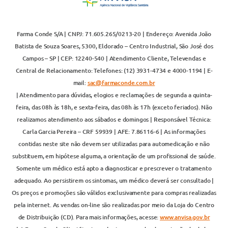
Farma Conde S/A | CNPJ: 71.605.265/0213-20 | Endereço: Avenida João
Batista de Souza Soares, 5300, Eldorado – Centro Industrial, São José dos
Campos – SP | CEP: 12240-540 | Atendimento Cliente, Televendas e
Central de Relacionamento: Telefones: (12) 3931-4734 e 4000-1194 | E-
mail:
sac@farmaconde.com.br
| Atendimento para dúvidas, elogios e reclamações de segunda a quinta-
feira, das 08h às 18h, e sexta-feira, das 08h às 17h (exceto feriados). Não
realizamos atendimento aos sábados e domingos | Responsável Técnica:
Carla Garcia Pereira – CRF 59939 | AFE: 7.86116-6 | As informações
contidas neste site não devem ser utilizadas para automedicação e não
substituem, em hipótese alguma, a orientação de um profissional de saúde.
Somente um médico está apto a diagnosticar e prescrever o tratamento
adequado. Ao persistirem os sintomas, um médico deverá ser consultado |
Os preços e promoções são válidos exclusivamente para compras realizadas
pela internet. As vendas on-line são realizadas por meio da Loja do Centro
de Distribuição (CD). Para mais informações, acesse:
www.anvisa.gov.br