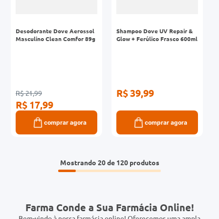
Desodorante Dove Aerossol
Shampoo Dove UV Repair &
Masculino Clean Comfor 89g
Glow + Ferúlico Frasco 600ml
R$ 39,99
R$ 21,99
R$ 17,99
comprar agora
comprar agora
Mostrando
20 de 120
Farma Conde a Sua Farmácia Online!
Bem-vindo à nossa farmácia online! Oferecemos uma ampla