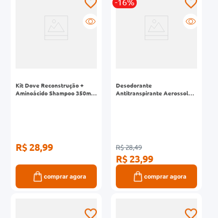
-16%
Kit Dove Reconstrução +
Desodorante
Aminoácido Shampoo 350ml
Antitranspirante Aerossol
+ Condicionador 175ml
Original 48h Dove 250ml
Leve Mais Pague Menos
R$ 28,99
R$ 28,49
R$ 23,99
comprar agora
comprar agora