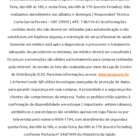
feira, das 08h às 18h, e sexta-feira, das 08h às 17h (exceto feriados). Não
realizamos atendimento aos sábados e domingos | Responsável Técnica:
Carla Garcia Pereira – CRF 59939 | AFE: 7.86116-6 | As informações
contidas neste site não devem ser utilizadas para automedicação e não
substituem, em hipótese alguma, a orientação de um profissional de saúde.
Somente um médico está apto a diagnosticar e prescrever o tratamento
adequado. Ao persistirem os sintomas, um médico deverá ser consultado |
Os preços e promoções são válidos exclusivamente para compras realizadas
pela internet. As vendas on-line são realizadas por meio da Loja do Centro
de Distribuição (CD). Para mais informações, acesse:
www.anvisa.gov.br
| A Farma Conde S/A utiliza tecnologias avançadas de proteção de dados
para garantir segurança em suas compras. A privacidade e a segurança dos
clientes são compromissos da empresa. Todos os pedidos estão sujeitos à
confirmação de disponibilidade em estoque | Importante: antimicrobianos,
antibióticos e psicotrópicos são vendidos apenas em lojas físicas ou por
televendas pelo número 4000-1194, com atendimento de segunda a
quinta-feira, das 08h às 18h, e sexta-feira, das 08h às 17h (exceto feriados),
conforme Portaria nº 344/1999 do Ministério da Saúde.