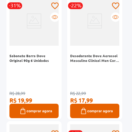
-31%
-22%
0mg
r
ez
Sabonete Barra Dove
Desodorante Dove Aerossol
Original 90g 6 Unidades
Masculino Clinical Men Care
91g
R$ 28,99
R$ 22,99
R$ 19,99
R$ 17,99
comprar agora
comprar agora