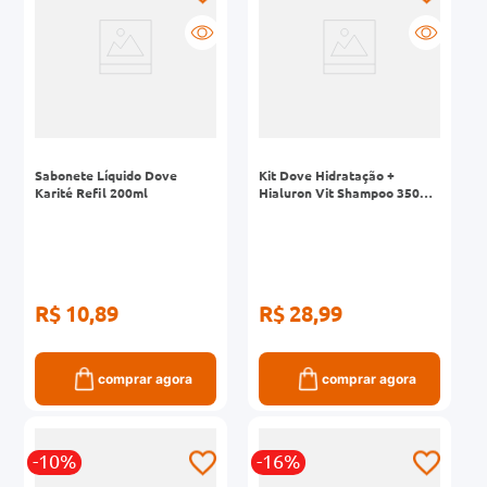
Sabonete Líquido Dove
Kit Dove Hidratação +
Karité Refil 200ml
Hialuron Vit Shampoo 350ml
+ Condicionador 175ml
R$ 10,89
R$ 28,99
comprar agora
comprar agora
-10%
-16%