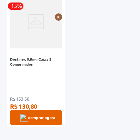
-15%
0mg
R
r
ez
Dostinex 0,5mg Caixa 2
Comprimidos
R$ 153,50
R$ 130,80
comprar agora