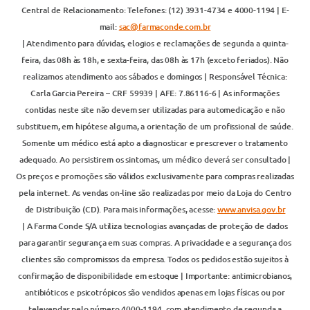
Central de Relacionamento: Telefones: (12) 3931-4734 e 4000-1194 | E-
mail:
sac@farmaconde.com.br
| Atendimento para dúvidas, elogios e reclamações de segunda a quinta-
feira, das 08h às 18h, e sexta-feira, das 08h às 17h (exceto feriados). Não
realizamos atendimento aos sábados e domingos | Responsável Técnica:
Carla Garcia Pereira – CRF 59939 | AFE: 7.86116-6 | As informações
contidas neste site não devem ser utilizadas para automedicação e não
substituem, em hipótese alguma, a orientação de um profissional de saúde.
Somente um médico está apto a diagnosticar e prescrever o tratamento
adequado. Ao persistirem os sintomas, um médico deverá ser consultado |
Os preços e promoções são válidos exclusivamente para compras realizadas
pela internet. As vendas on-line são realizadas por meio da Loja do Centro
de Distribuição (CD). Para mais informações, acesse:
www.anvisa.gov.br
| A Farma Conde S/A utiliza tecnologias avançadas de proteção de dados
para garantir segurança em suas compras. A privacidade e a segurança dos
clientes são compromissos da empresa. Todos os pedidos estão sujeitos à
confirmação de disponibilidade em estoque | Importante: antimicrobianos,
antibióticos e psicotrópicos são vendidos apenas em lojas físicas ou por
televendas pelo número 4000-1194, com atendimento de segunda a