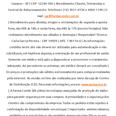
Campos – SP | CEP: 12240-540 | Atendimento Cliente, Televendas e
Central de Relacionamento: Telefones: (12) 3931-4734 e 4000-1194 | E-
mail:
sac@farmaconde.com.br
| Atendimento para dúvidas, elogios e reclamações de segunda a quinta-
feira, das 08h às 18h, e sexta-feira, das 08h às 17h (exceto feriados). Não
realizamos atendimento aos sábados e domingos | Responsável Técnica:
Carla Garcia Pereira – CRF 59939 | AFE: 7.86116-6 | As informações
contidas neste site não devem ser utilizadas para automedicação e não
substituem, em hipótese alguma, a orientação de um profissional de saúde.
Somente um médico está apto a diagnosticar e prescrever o tratamento
adequado. Ao persistirem os sintomas, um médico deverá ser consultado |
Os preços e promoções são válidos exclusivamente para compras realizadas
pela internet. As vendas on-line são realizadas por meio da Loja do Centro
de Distribuição (CD). Para mais informações, acesse:
www.anvisa.gov.br
| A Farma Conde S/A utiliza tecnologias avançadas de proteção de dados
para garantir segurança em suas compras. A privacidade e a segurança dos
clientes são compromissos da empresa. Todos os pedidos estão sujeitos à
confirmação de disponibilidade em estoque | Importante: antimicrobianos,
antibióticos e psicotrópicos são vendidos apenas em lojas físicas ou por