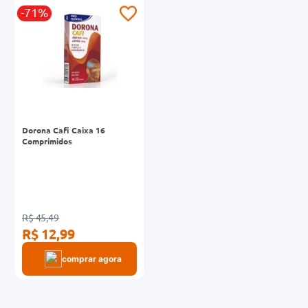
r
-71%
0mg
ez
Dorona Cafi Caixa 16
Comprimidos
R$ 45,49
R$ 12,99
comprar agora