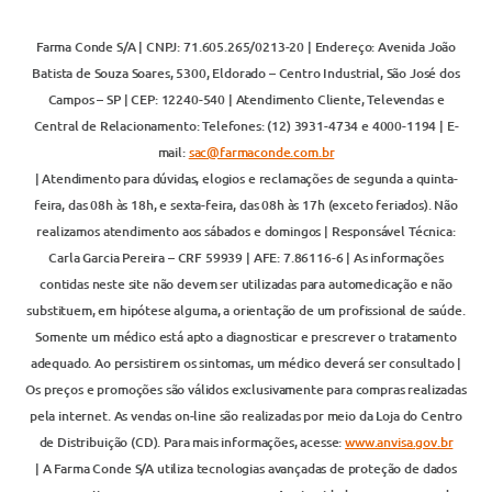
Farma Conde S/A | CNPJ: 71.605.265/0213-20 | Endereço: Avenida João
Batista de Souza Soares, 5300, Eldorado – Centro Industrial, São José dos
Campos – SP | CEP: 12240-540 | Atendimento Cliente, Televendas e
Central de Relacionamento: Telefones: (12) 3931-4734 e 4000-1194 | E-
mail:
sac@farmaconde.com.br
| Atendimento para dúvidas, elogios e reclamações de segunda a quinta-
feira, das 08h às 18h, e sexta-feira, das 08h às 17h (exceto feriados). Não
realizamos atendimento aos sábados e domingos | Responsável Técnica:
Carla Garcia Pereira – CRF 59939 | AFE: 7.86116-6 | As informações
contidas neste site não devem ser utilizadas para automedicação e não
substituem, em hipótese alguma, a orientação de um profissional de saúde.
Somente um médico está apto a diagnosticar e prescrever o tratamento
adequado. Ao persistirem os sintomas, um médico deverá ser consultado |
Os preços e promoções são válidos exclusivamente para compras realizadas
pela internet. As vendas on-line são realizadas por meio da Loja do Centro
de Distribuição (CD). Para mais informações, acesse:
www.anvisa.gov.br
| A Farma Conde S/A utiliza tecnologias avançadas de proteção de dados