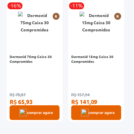
-16%
-11%
0mg
R
R
r
ez
Dormonid 75mg Caixa 30
Dormonid 15mg Caixa 30
Compromidos
Compromidos
R$ 78,87
R$ 157,94
R$ 65,93
R$ 141,09
comprar agora
comprar agora