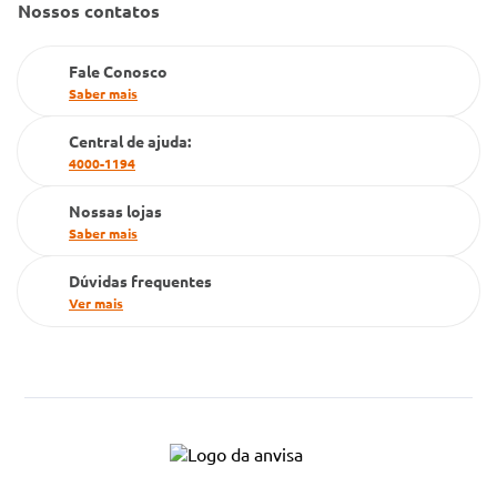
Nossos contatos
Farmacia popular
PBM
Fale Conosco
Saber mais
Cartão Grupo Conde
Central de ajuda:
Televendas
4000-1194
Nossas lojas
Saber mais
Dúvidas frequentes
Ver mais