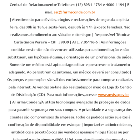
Central de Relacionamento: Telefones: (12) 3931-4734 e 4000-1194 | E-
mail:
sac@farmaconde.com.br
| Atendimento para dúvidas, elogios e reclamações de segunda a quinta-
feira, das 08h às 18h, e sexta-feira, das 08h às 17h (exceto feriados). Não
realizamos atendimento aos sábados e domingos | Responsável Técnica:
Carla Garcia Pereira – CRF 59939 | AFE: 7.86116-6 | As informações
contidas neste site não devem ser utilizadas para automedicação e não
substituem, em hipótese alguma, a orientação de um profissional de saúde.
Somente um médico está apto a diagnosticar e prescrever o tratamento
adequado. Ao persistirem os sintomas, um médico deverá ser consultado |
Os preços e promoções são válidos exclusivamente para compras realizadas
pela internet. As vendas on-line são realizadas por meio da Loja do Centro
de Distribuição (CD). Para mais informações, acesse:
www.anvisa.gov.br
| A Farma Conde S/A utiliza tecnologias avançadas de proteção de dados
para garantir segurança em suas compras. A privacidade e a segurança dos
clientes são compromissos da empresa. Todos os pedidos estão sujeitos à
confirmação de disponibilidade em estoque | Importante: antimicrobianos,
antibióticos e psicotrópicos são vendidos apenas em lojas físicas ou por
televendas pelo número 4000-1194, com atendimento de segunda a