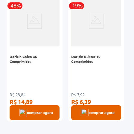
-48%
-19%
0mg
r
ez
Doricin Caixa 36
Doricin Blíster 10
Comprimidos
Comprimidos
R$ 28,84
R$ 7,92
R$ 14,89
R$ 6,39
comprar agora
comprar agora