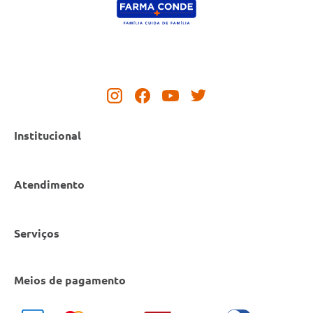
Institucional
Atendimento
Nossas Lojas
Serviços
Política de Privacidade
Canal de Denúncias
Entrega e Retirada em Loja
Cobre Oferta
Meios de pagamento
Bulário Anvisa
Trocas e Devoluções
Trabalhe Conosco