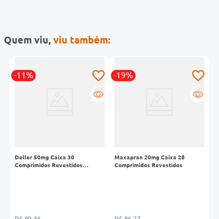
Quem viu,
viu também:
-11%
-19%
-
R
R
R
Deller 50mg Caixa 30
Maxapran 20mg Caixa 28
C
Comprimidos Revestidos
Comprimidos Revestidos
d
Liberação Prolongada
R$ 89,46
R$ 86,27
R