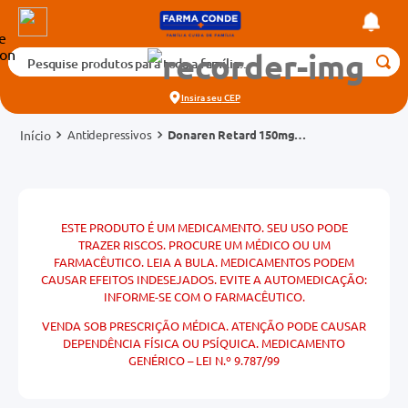
Pesquise produtos para toda a família...
Termos mais buscados
Insira seu
CEP
1
º
medicamento
Antidepressivos
Donaren Retard 150mg
2
º
fralda
Caixa 30 Comprimidos
Liberação Prolongada
3
º
tadalafila 5mg
cados
4
º
rosuvastatina 20mg
o
ESTE PRODUTO É UM MEDICAMENTO. SEU USO PODE
5
º
dipirona
TRAZER RISCOS. PROCURE UM MÉDICO OU UM
FARMACÊUTICO. LEIA A BULA. MEDICAMENTOS PODEM
6
º
absorvente
CAUSAR EFEITOS INDESEJADOS. EVITE A AUTOMEDICAÇÃO:
mg
INFORME-SE COM O FARMACÊUTICO.
7
º
vitamina d
na 20mg
VENDA SOB PRESCRIÇÃO MÉDICA. ATENÇÃO PODE CAUSAR
8
º
tadalafila 20mg
DEPENDÊNCIA FÍSICA OU PSÍQUICA. MEDICAMENTO
GENÉRICO – LEI N.º 9.787/99
9
º
protetor solar
10
º
teste gravidez