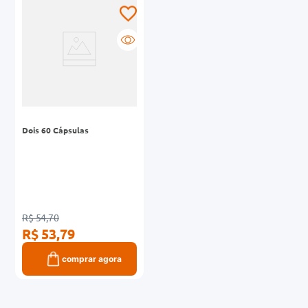
0mg
r
ez
Dois 60 Cápsulas
R$ 54,70
R$ 53,79
comprar agora