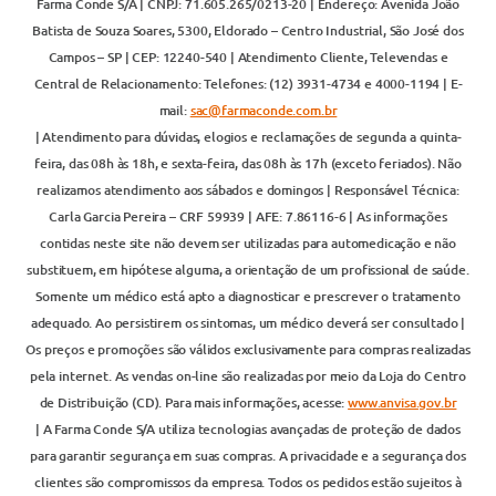
Farma Conde S/A | CNPJ: 71.605.265/0213-20 | Endereço: Avenida João
Batista de Souza Soares, 5300, Eldorado – Centro Industrial, São José dos
Campos – SP | CEP: 12240-540 | Atendimento Cliente, Televendas e
Central de Relacionamento: Telefones: (12) 3931-4734 e 4000-1194 | E-
mail:
sac@farmaconde.com.br
| Atendimento para dúvidas, elogios e reclamações de segunda a quinta-
feira, das 08h às 18h, e sexta-feira, das 08h às 17h (exceto feriados). Não
realizamos atendimento aos sábados e domingos | Responsável Técnica:
Carla Garcia Pereira – CRF 59939 | AFE: 7.86116-6 | As informações
contidas neste site não devem ser utilizadas para automedicação e não
substituem, em hipótese alguma, a orientação de um profissional de saúde.
Somente um médico está apto a diagnosticar e prescrever o tratamento
adequado. Ao persistirem os sintomas, um médico deverá ser consultado |
Os preços e promoções são válidos exclusivamente para compras realizadas
pela internet. As vendas on-line são realizadas por meio da Loja do Centro
de Distribuição (CD). Para mais informações, acesse:
www.anvisa.gov.br
| A Farma Conde S/A utiliza tecnologias avançadas de proteção de dados
para garantir segurança em suas compras. A privacidade e a segurança dos
clientes são compromissos da empresa. Todos os pedidos estão sujeitos à