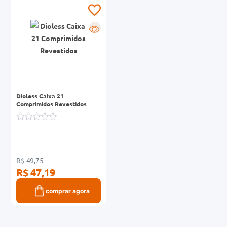
0mg
R
r
ez
Dioless Caixa 21
Comprimidos Revestidos
R$ 49,75
R$ 47,19
comprar agora