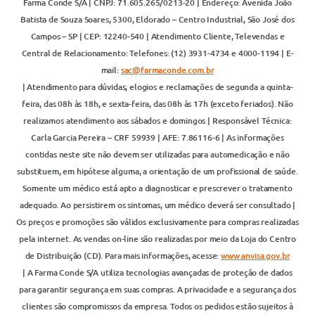
Farma Conde S/A | CNPJ: 71.605.265/0213-20 | Endereço: Avenida João
Batista de Souza Soares, 5300, Eldorado – Centro Industrial, São José dos
Campos – SP | CEP: 12240-540 | Atendimento Cliente, Televendas e
Central de Relacionamento: Telefones: (12) 3931-4734 e 4000-1194 | E-
mail:
sac@farmaconde.com.br
| Atendimento para dúvidas, elogios e reclamações de segunda a quinta-
feira, das 08h às 18h, e sexta-feira, das 08h às 17h (exceto feriados). Não
realizamos atendimento aos sábados e domingos | Responsável Técnica:
Carla Garcia Pereira – CRF 59939 | AFE: 7.86116-6 | As informações
contidas neste site não devem ser utilizadas para automedicação e não
substituem, em hipótese alguma, a orientação de um profissional de saúde.
Somente um médico está apto a diagnosticar e prescrever o tratamento
adequado. Ao persistirem os sintomas, um médico deverá ser consultado |
Os preços e promoções são válidos exclusivamente para compras realizadas
pela internet. As vendas on-line são realizadas por meio da Loja do Centro
de Distribuição (CD). Para mais informações, acesse:
www.anvisa.gov.br
| A Farma Conde S/A utiliza tecnologias avançadas de proteção de dados
para garantir segurança em suas compras. A privacidade e a segurança dos
clientes são compromissos da empresa. Todos os pedidos estão sujeitos à