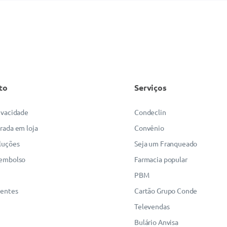
to
Serviços
rivacidade
Condeclin
irada em loja
Convênio
luções
Seja um Franqueado
eembolso
Farmacia popular
PBM
uentes
Cartão Grupo Conde
Televendas
Bulário Anvisa