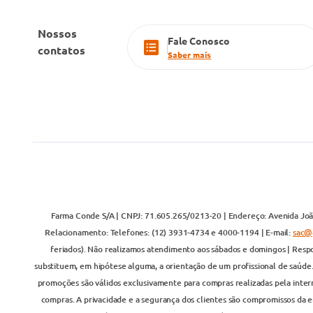
Nossos
Fale Conosco
contatos
Saber mais
Farma Conde S/A | CNPJ: 71.605.265/0213-20 | Endereço: Avenida João
Relacionamento: Telefones: (12) 3931-4734 e 4000-1194 | E-mail:
sac@
feriados). Não realizamos atendimento aos sábados e domingos | Respo
substituem, em hipótese alguma, a orientação de um profissional de saúde
promoções são válidos exclusivamente para compras realizadas pela inter
compras. A privacidade e a segurança dos clientes são compromissos da em