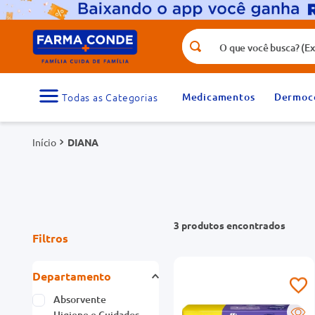
O que você busca? (Ex.: vitamina, fr
Termos mais buscados
1
º
medicamento
Medicamentos
Dermoc
3
º
tadalafila 5mg
DIANA
5
º
dipirona
7
º
vitamina d
9
º
protetor solar
3
produtos
Filtros
Departamento
Absorvente
Higiene e Cuidados