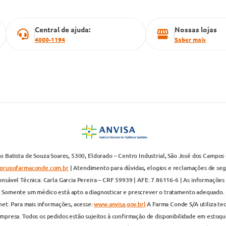
Central de ajuda:
Nossas lojas
4000-1194
Saber mais
 Batista de Souza Soares, 5300, Eldorado – Centro Industrial, São José dos Campos 
grupofarmaconde.com.br
| Atendimento para dúvidas, elogios e reclamações de segun
nsável Técnica: Carla Garcia Pereira – CRF 59939 | AFE: 7.86116-6 | As informações 
. Somente um médico está apto a diagnosticar e prescrever o tratamento adequado. 
net. Para mais informações, acesse:
www.anvisa.gov.br|
A Farma Conde S/A utiliza te
presa. Todos os pedidos estão sujeitos à confirmação de disponibilidade em estoque