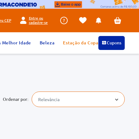
Entre ou
seu
CEP
cadastre-se
s Melhor Idade
Beleza
Estação da Copa
Cupons
Relevância