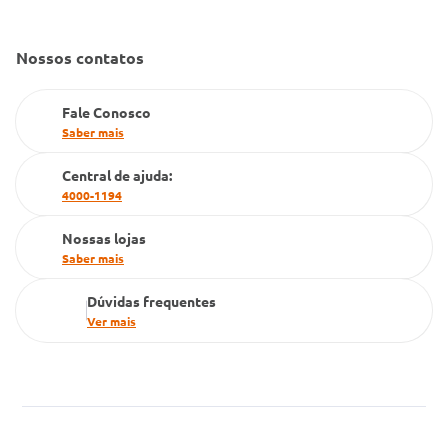
Gestão de marcas
Dúvidas Frequentes
Nossos contatos
Farmacia popular
PBM
Fale Conosco
Saber mais
Cartão Grupo Conde
Central de ajuda:
Televendas
4000-1194
Nossas lojas
Saber mais
Dúvidas frequentes
Ver mais