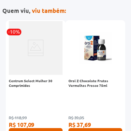
Quem viu,
viu também:
-10%
Centrum Select Mulher 30
Oral Z Chocolate Frutas
F
Comprimidos
Vermelhas Frasco 75ml
C
R$ 118,99
R$ 39,05
R
R$ 107,09
R$ 37,69
R