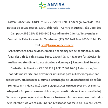
Farma Conde S/A | CNPJ: 71.605.265/0213-20 | Endereço: Avenida João
Batista de Souza Soares, 5300, Eldorado – Centro Industrial, São José dos
Campos – SP | CEP: 12240-540 | Atendimento Cliente, Televendas e
Central de Relacionamento: Telefones: (12) 3931-4734 e 4000-1194 | E-
mail:
sac@farmaconde.com.br
| Atendimento para dúvidas, elogios e reclamações de segunda a quinta-
feira, das 08h às 18h, e sexta-feira, das 08h às 17h (exceto feriados). Não
realizamos atendimento aos sábados e domingos | Responsável Técnica:
Carla Garcia Pereira – CRF 59939 | AFE: 7.86116-6 | As informações
contidas neste site não devem ser utilizadas para automedicação e não
substituem, em hipótese alguma, a orientação de um profissional de saúde.
Somente um médico está apto a diagnosticar e prescrever o tratamento
adequado. Ao persistirem os sintomas, um médico deverá ser consultado |
Os preços e promoções são válidos exclusivamente para compras realizadas
pela internet. As vendas on-line são realizadas por meio da Loja do Centro