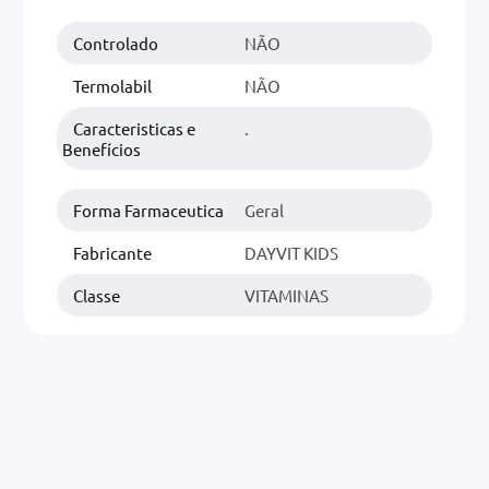
r
Controlado
NÃO
0mg
Termolabil
NÃO
ez
Caracteristicas e
.
Benefícios
Forma Farmaceutica
Geral
Fabricante
DAYVIT KIDS
Classe
VITAMINAS