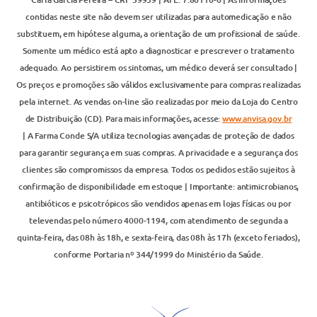
contidas neste site não devem ser utilizadas para automedicação e não
substituem, em hipótese alguma, a orientação de um profissional de saúde.
Somente um médico está apto a diagnosticar e prescrever o tratamento
adequado. Ao persistirem os sintomas, um médico deverá ser consultado |
Os preços e promoções são válidos exclusivamente para compras realizadas
pela internet. As vendas on-line são realizadas por meio da Loja do Centro
de Distribuição (CD). Para mais informações, acesse:
www.anvisa.gov.br
| A Farma Conde S/A utiliza tecnologias avançadas de proteção de dados
para garantir segurança em suas compras. A privacidade e a segurança dos
clientes são compromissos da empresa. Todos os pedidos estão sujeitos à
confirmação de disponibilidade em estoque | Importante: antimicrobianos,
antibióticos e psicotrópicos são vendidos apenas em lojas físicas ou por
televendas pelo número 4000-1194, com atendimento de segunda a
quinta-feira, das 08h às 18h, e sexta-feira, das 08h às 17h (exceto feriados),
conforme Portaria nº 344/1999 do Ministério da Saúde.