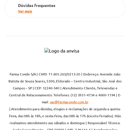
Dúvidas frequentes
Ver mais
Farma Conde S/A | CNPJ: 71.605.265/0213-20 | Endereço: Avenida João
Batista de Souza Soares, 5300, Eldorado – Centro Industrial, São José dos
Campos – SP | CEP: 12240-540 | Atendimento Cliente, Televendas e
Central de Relacionamento: Telefones: (12) 3931-4734 e 4000-1194 | E-
mail:
sac@farmaconde.com.br
| Atendimento para dúvidas, elogios e reclamações de segunda a quinta-
feira, das 08h às 18h, e sexta-feira, das 08h às 17h (exceto feriados). Não
realizamos atendimento aos sábados e domingos | Responsável Técnica:
Carla Garcia Pereira – CRF 59939 | AFE: 7.86116-6 | As informações