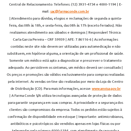
Central de Relacionamento: Telefones: (12) 3931-4734 e 4000-1194 | E-
mail:
sac@farmaconde.com.br
| Atendimento para dúvidas, elogios e reclamações de segunda a quinta-
feira, das 08h às 18h, e sexta-feira, das 08h às 17h (exceto feriados). Não
realizamos atendimento aos sábados e domingos | Responsável Técnica:
Carla Garcia Pereira – CRF 59939 | AFE: 7.86116-6 | As informações
contidas neste site não devem ser utilizadas para automedicação e não
substituem, em hipótese alguma, a orientação de um profissional de saúde.
Somente um médico está apto a diagnosticar e prescrever o tratamento
adequado. Ao persistirem os sintomas, um médico deverá ser consultado |
Os preços e promoções são válidos exclusivamente para compras realizadas
pela internet. As vendas on-line são realizadas por meio da Loja do Centro
de Distribuição (CD). Para mais informações, acesse:
www.anvisa.gov.br
| A Farma Conde S/A utiliza tecnologias avançadas de proteção de dados
para garantir segurança em suas compras. A privacidade e a segurança dos
clientes são compromissos da empresa. Todos os pedidos estão sujeitos à
confirmação de disponibilidade em estoque | Importante: antimicrobianos,
antibióticos e psicotrópicos são vendidos apenas em lojas físicas ou por
televendas pelo número 4000-1194, com atendimento de segunda a