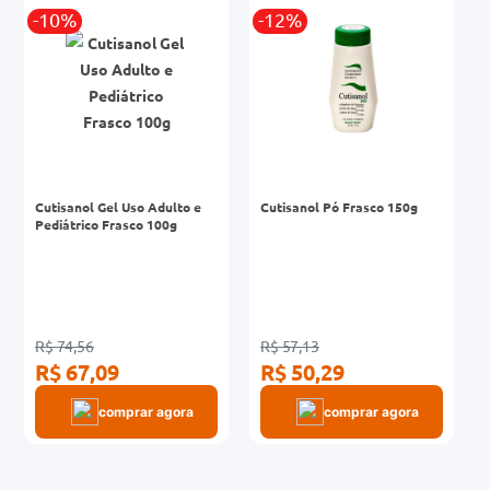
-10%
-12%
0mg
r
ez
Cutisanol Gel Uso Adulto e
Cutisanol Pó Frasco 150g
Pediátrico Frasco 100g
R$ 74,56
R$ 57,13
R$ 67,09
R$ 50,29
comprar agora
comprar agora