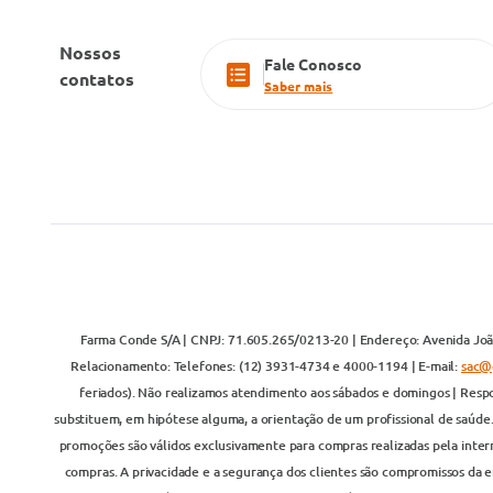
Nossos
Fale Conosco
contatos
Saber mais
Farma Conde S/A | CNPJ: 71.605.265/0213-20 | Endereço: Avenida João
Relacionamento: Telefones: (12) 3931-4734 e 4000-1194 | E-mail:
sac@
feriados). Não realizamos atendimento aos sábados e domingos | Respo
substituem, em hipótese alguma, a orientação de um profissional de saúde
promoções são válidos exclusivamente para compras realizadas pela inter
compras. A privacidade e a segurança dos clientes são compromissos da em