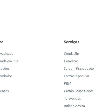
to
Serviços
rivacidade
Condeclin
irada em loja
Convênio
luções
Seja um Franqueado
eembolso
Farmacia popular
PBM
uentes
Cartão Grupo Conde
Televendas
Bulário Anvisa