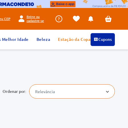
Entre ou
seu
CEP
cadastre-se
s Melhor Idade
Beleza
Estação da Copa
Cupons
Relevância