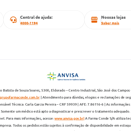
Central de ajuda:
Nossas lojas
4000-1194
Saber mais
 Batista de Souza Soares, 5300, Eldorado – Centro Industrial, São José dos Campos 
grupofarmaconde.com.br
| Atendimento para dúvidas, elogios e reclamações de segun
nsável Técnica: Carla Garcia Pereira – CRF 59939 | AFE: 7.86116-6 | As informações 
. Somente um médico está apto a diagnosticar e prescrever o tratamento adequado. 
net. Para mais informações, acesse:
www.anvisa.gov.br|
A Farma Conde S/A utiliza te
presa. Todos os pedidos estão sujeitos à confirmação de disponibilidade em estoque