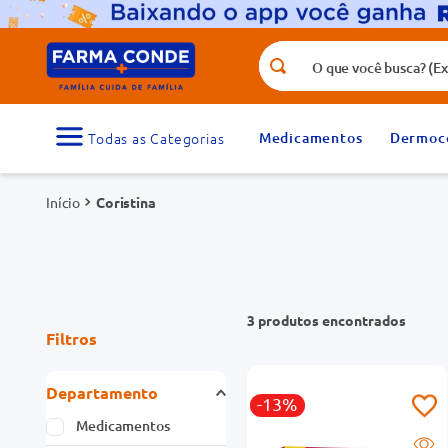
O que você busca? (Ex.: vitamina, fr
Termos mais buscados
1
º
medicamento
Medicamentos
Dermoc
3
º
tadalafila 5mg
Coristina
5
º
dipirona
7
º
vitamina d
9
º
protetor solar
3
produtos
Filtros
Departamento
-13%
Medicamentos