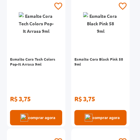
0mg
ez
Esmalte Cora Tech Colors
Esmalte Cora Black Pink 58
Pop-It Arrasa 9ml
9ml
R$ 3,75
R$ 3,75
comprar agora
comprar agora