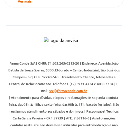
Ver mais
Farma Conde S/A | CNPJ: 71.605.265/0213-20 | Endereço: Avenida João
Batista de Souza Soares, 5300, Eldorado – Centro Industrial, São José dos
Campos – SP | CEP: 12240-540 | Atendimento Cliente, Televendas e
Central de Relacionamento: Telefones: (12) 3931-4734 e 4000-1194 | E-
mail:
sac@farmaconde.com.br
| Atendimento para dúvidas, elogios e reclamações de segunda a quinta-
feira, das 08h às 18h, e sexta-feira, das 08h às 17h (exceto feriados). Não
realizamos atendimento aos sábados e domingos | Responsável Técnica:
Carla Garcia Pereira – CRF 59939 | AFE: 7.86116-6 | As informações
contidas neste site não devem ser utilizadas para automedicação e não