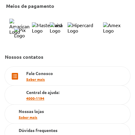
Entrega e Retirada em Loja
Cobre Oferta
Meios de pagamento
Bulário Anvisa
Trocas e Devoluções
Trabalhe Conosco
Condeclin
Política de Reembolso
Código de Conduta
Convênio Conlife
Fale Conosco
Gestão de marcas
Dúvidas Frequentes
Nossos contatos
Farmacia popular
PBM
Fale Conosco
Saber mais
Cartão Grupo Conde
Central de ajuda:
Televendas
4000-1194
Nossas lojas
Saber mais
Dúvidas frequentes