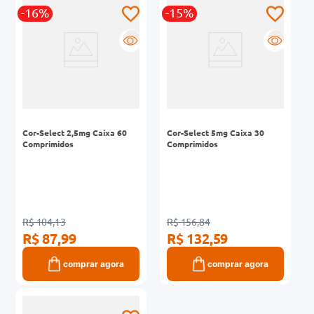
-16%
-15%
0mg
R
R
r
ez
Cor-Select 2,5mg Caixa 60
Cor-Select 5mg Caixa 30
Comprimidos
Comprimidos
R$ 104,13
R$ 156,84
R$ 87,99
R$ 132,59
comprar agora
comprar agora