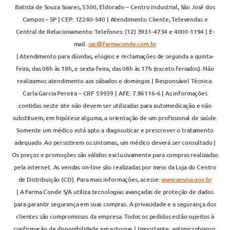
Batista de Souza Soares, 5300, Eldorado – Centro Industrial, São José dos
Campos – SP | CEP: 12240-540 | Atendimento Cliente, Televendas e
Central de Relacionamento: Telefones: (12) 3931-4734 e 4000-1194 | E-
mail:
sac@farmaconde.com.br
| Atendimento para dúvidas, elogios e reclamações de segunda a quinta-
feira, das 08h às 18h, e sexta-feira, das 08h às 17h (exceto feriados). Não
realizamos atendimento aos sábados e domingos | Responsável Técnica:
Carla Garcia Pereira – CRF 59939 | AFE: 7.86116-6 | As informações
contidas neste site não devem ser utilizadas para automedicação e não
substituem, em hipótese alguma, a orientação de um profissional de saúde.
Somente um médico está apto a diagnosticar e prescrever o tratamento
adequado. Ao persistirem os sintomas, um médico deverá ser consultado |
Os preços e promoções são válidos exclusivamente para compras realizadas
pela internet. As vendas on-line são realizadas por meio da Loja do Centro
de Distribuição (CD). Para mais informações, acesse:
www.anvisa.gov.br
| A Farma Conde S/A utiliza tecnologias avançadas de proteção de dados
para garantir segurança em suas compras. A privacidade e a segurança dos
clientes são compromissos da empresa. Todos os pedidos estão sujeitos à
confirmação de disponibilidade em estoque | Importante: antimicrobianos,