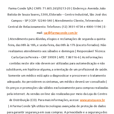
Farma Conde S/A | CNPJ: 71.605.265/0213-20 | Endereço: Avenida João
Batista de Souza Soares, 5300, Eldorado – Centro Industrial, São José dos
Campos – SP | CEP: 12240-540 | Atendimento Cliente, Televendas e
Central de Relacionamento: Telefones: (12) 3931-4734 e 4000-1194 | E-
mail:
sac@farmaconde.com.br
| Atendimento para dúvidas, elogios e reclamações de segunda a quinta-
feira, das 08h às 18h, e sexta-feira, das 08h às 17h (exceto feriados). Não
realizamos atendimento aos sábados e domingos | Responsável Técnica:
Carla Garcia Pereira – CRF 59939 | AFE: 7.86116-6 | As informações
contidas neste site não devem ser utilizadas para automedicação e não
substituem, em hipótese alguma, a orientação de um profissional de saúde.
Somente um médico está apto a diagnosticar e prescrever o tratamento
adequado. Ao persistirem os sintomas, um médico deverá ser consultado |
Os preços e promoções são válidos exclusivamente para compras realizadas
pela internet. As vendas on-line são realizadas por meio da Loja do Centro
de Distribuição (CD). Para mais informações, acesse:
www.anvisa.gov.br
| A Farma Conde S/A utiliza tecnologias avançadas de proteção de dados
para garantir segurança em suas compras. A privacidade e a segurança dos