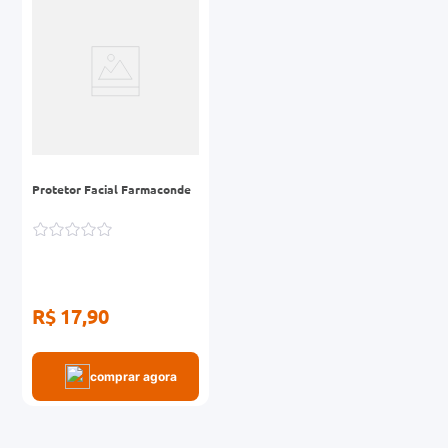
0mg
r
ez
Protetor Facial Farmaconde
R$ 17,90
comprar agora