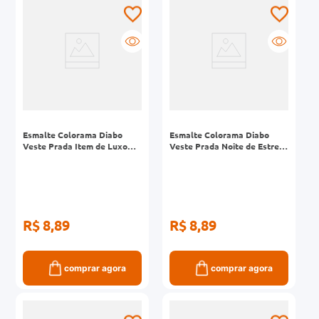
0mg
r
ez
Esmalte Colorama Diabo
Esmalte Colorama Diabo
Veste Prada Item de Luxo
Veste Prada Noite de Estreia
8ml
Cintilante 8ml
R$ 8,89
R$ 8,89
comprar agora
comprar agora