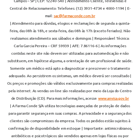
Campos – SP | CEP: 12240-540 | Atendimento Cliente, Televendas e
Central de Relacionamento: Telefones: (12) 3931-4734 e 4000-1194 | E-
mail:
sac@farmaconde.com.br
| Atendimento para dúvidas, elogios e reclamações de segunda a quinta-
feira, das 08h às 18h, e sexta-feira, das 08h às 17h (exceto feriados). Não
realizamos atendimento aos sábados e domingos | Responsável Técnica:
Carla Garcia Pereira – CRF 59939 | AFE: 7.86116-6 | As informações
contidas neste site não devem ser utilizadas para automedicação e não
substituem, em hipótese alguma, a orientação de um profissional de saúde.
Somente um médico está apto a diagnosticar e prescrever o tratamento
adequado. Ao persistirem os sintomas, um médico deverá ser consultado |
Os preços e promoções são válidos exclusivamente para compras realizadas
pela internet. As vendas on-line são realizadas por meio da Loja do Centro
de Distribuição (CD). Para mais informações, acesse:
www.anvisa.gov.br
| A Farma Conde S/A utiliza tecnologias avançadas de proteção de dados
para garantir segurança em suas compras. A privacidade e a segurança dos
clientes são compromissos da empresa. Todos os pedidos estão sujeitos à
confirmação de disponibilidade em estoque | Importante: antimicrobianos,
antibióticos e psicotrópicos são vendidos apenas em lojas físicas ou por