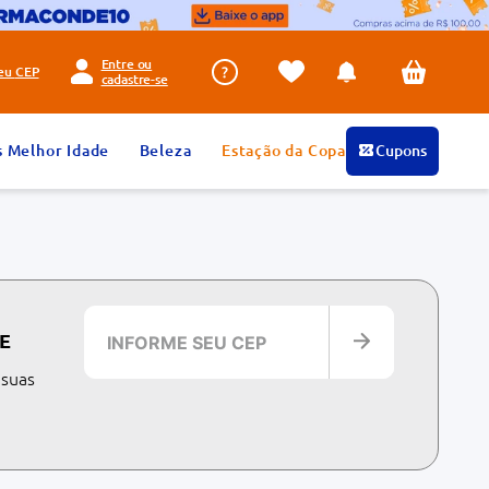
Entre ou
seu
CEP
cadastre-se
s Melhor Idade
Beleza
Estação da Copa
Cupons
E
 suas