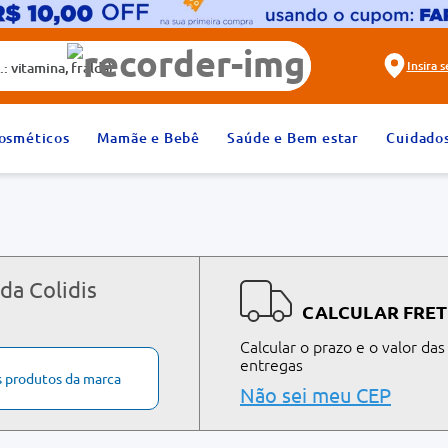
alda)
Insira 
2
º
fralda
osméticos
Mamãe e Bebê
Saúde e Bem estar
Cuidado
4
º
dipirona
6
º
absorvente
8
º
tadalafila 20mg
10
º
teste gravidez
da Colidis
CALCULAR FRET
Calcular o prazo e o valor das
entregas
s produtos da marca
Não sei meu CEP