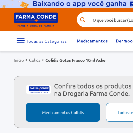
O que você busca? (Ex.: vitamina, fr
Termos mais buscados
1
º
medicamento
Medicamentos
Dermoc
3
º
tadalafila 5mg
Colica
Colidis Gotas Frasco 10ml Ache
5
º
rosuvastatina 20mg
7
º
vitamina d
9
º
protetor solar
Confira todos os produtos 
na Drogaria Farma Conde.
Medicamentos Colidis
Todos o