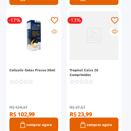
-17%
-13%
R
Colicaliv Gotas Frasco 30ml
Tropinal Caixa 20
Comprimidos
R$ 124,37
R$ 27,57
R$ 102,99
R$ 23,99
comprar agora
comprar agora