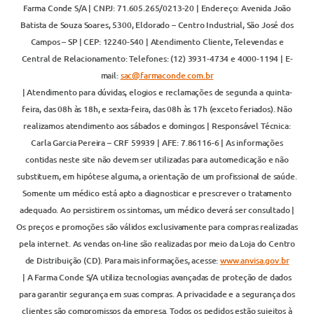
Farma Conde S/A | CNPJ: 71.605.265/0213-20 | Endereço: Avenida João
Batista de Souza Soares, 5300, Eldorado – Centro Industrial, São José dos
Campos – SP | CEP: 12240-540 | Atendimento Cliente, Televendas e
Central de Relacionamento: Telefones: (12) 3931-4734 e 4000-1194 | E-
mail:
sac@farmaconde.com.br
| Atendimento para dúvidas, elogios e reclamações de segunda a quinta-
feira, das 08h às 18h, e sexta-feira, das 08h às 17h (exceto feriados). Não
realizamos atendimento aos sábados e domingos | Responsável Técnica:
Carla Garcia Pereira – CRF 59939 | AFE: 7.86116-6 | As informações
contidas neste site não devem ser utilizadas para automedicação e não
substituem, em hipótese alguma, a orientação de um profissional de saúde.
Somente um médico está apto a diagnosticar e prescrever o tratamento
adequado. Ao persistirem os sintomas, um médico deverá ser consultado |
Os preços e promoções são válidos exclusivamente para compras realizadas
pela internet. As vendas on-line são realizadas por meio da Loja do Centro
de Distribuição (CD). Para mais informações, acesse:
www.anvisa.gov.br
| A Farma Conde S/A utiliza tecnologias avançadas de proteção de dados
para garantir segurança em suas compras. A privacidade e a segurança dos
clientes são compromissos da empresa. Todos os pedidos estão sujeitos à