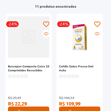
11
produtos
0mg
r
-24%
-24%
ez
Buscopan Composto Caixa 20
Colidis Gotas Frasco 5ml
Comprimidos Revestidos
Ache
R$ 29,49
R$ 144,14
R$ 22,29
R$ 109,99