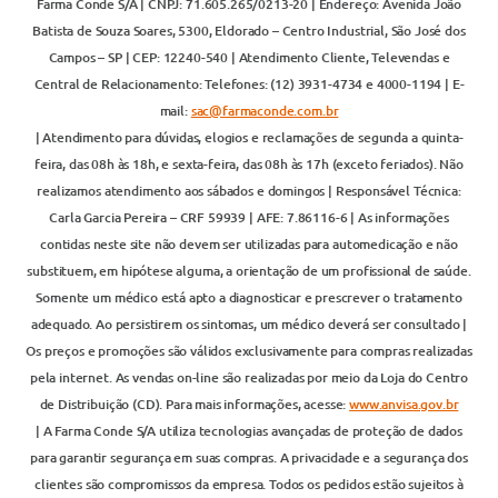
Farma Conde S/A | CNPJ: 71.605.265/0213-20 | Endereço: Avenida João
Batista de Souza Soares, 5300, Eldorado – Centro Industrial, São José dos
Campos – SP | CEP: 12240-540 | Atendimento Cliente, Televendas e
Central de Relacionamento: Telefones: (12) 3931-4734 e 4000-1194 | E-
mail:
sac@farmaconde.com.br
| Atendimento para dúvidas, elogios e reclamações de segunda a quinta-
feira, das 08h às 18h, e sexta-feira, das 08h às 17h (exceto feriados). Não
realizamos atendimento aos sábados e domingos | Responsável Técnica:
Carla Garcia Pereira – CRF 59939 | AFE: 7.86116-6 | As informações
contidas neste site não devem ser utilizadas para automedicação e não
substituem, em hipótese alguma, a orientação de um profissional de saúde.
Somente um médico está apto a diagnosticar e prescrever o tratamento
adequado. Ao persistirem os sintomas, um médico deverá ser consultado |
Os preços e promoções são válidos exclusivamente para compras realizadas
pela internet. As vendas on-line são realizadas por meio da Loja do Centro
de Distribuição (CD). Para mais informações, acesse:
www.anvisa.gov.br
| A Farma Conde S/A utiliza tecnologias avançadas de proteção de dados
para garantir segurança em suas compras. A privacidade e a segurança dos
clientes são compromissos da empresa. Todos os pedidos estão sujeitos à